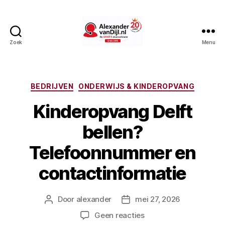
Zoek
Menu
AlexandervanDijl.nl
Categorieën
BEDRIJVEN
ONDERWIJS & KINDEROPVANG
Kinderopvang Delft
bellen?
Telefoonnummer en
contactinformatie
Door
alexander
mei 27, 2026
Berichtauteur
Berichtdatum
op
Geen reacties