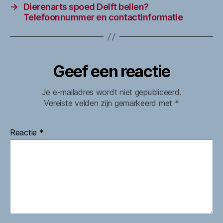
→
Dierenarts spoed Delft bellen?
Telefoonnummer en contactinformatie
Geef een reactie
Je e-mailadres wordt niet gepubliceerd.
Vereiste velden zijn gemarkeerd met
*
Reactie
*