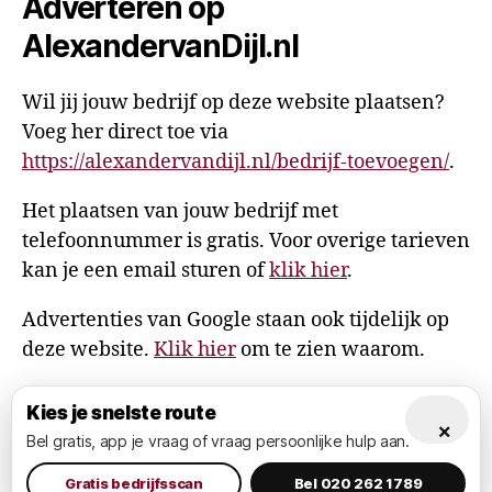
Adverteren op
AlexandervanDijl.nl
Wil jij jouw bedrijf op deze website plaatsen?
Voeg her direct toe via
https://alexandervandijl.nl/bedrijf-toevoegen/
.
Het plaatsen van jouw bedrijf met
telefoonnummer is gratis. Voor overige tarieven
kan je een email sturen of
klik hier
.
Advertenties van Google staan ook tijdelijk op
deze website.
Klik hier
om te zien waarom.
Kies je snelste route
×
Bel gratis, app je vraag of vraag persoonlijke hulp aan.
© 2026
AlexandervanDijl.nl
Omhoog
↑
Privacy Policy
Gratis bedrijfsscan
Bel 020 262 1789