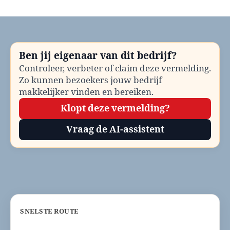
Kinderopvang
Delft
bellen?
Telefoonnummer
en
Ben jij eigenaar van dit bedrijf?
contactinformatie
Controleer, verbeter of claim deze vermelding.
Zo kunnen bezoekers jouw bedrijf
makkelijker vinden en bereiken.
Klopt deze vermelding?
Vraag de AI-assistent
SNELSTE ROUTE