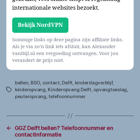
internationale websites bezoekt.
Bekijk NordVPN
Sommige links op deze pagina zijn affiliate links.
Als je via zo’n link iets afsluit, kan Alexander
vanDijl.nl een vergoeding ontvangen. Voor jou
verandert de prijs niet.
bellen
,
BSO
,
contact
,
Delft
,
kinderdagverblijf
,
kinderopvang
,
Kinderopvang Delft
,
opvangtoeslag
,
Tags
peuteropvang
,
telefoonnummer
←
GGZ Delft bellen? Telefoonnummer en
contactinformatie