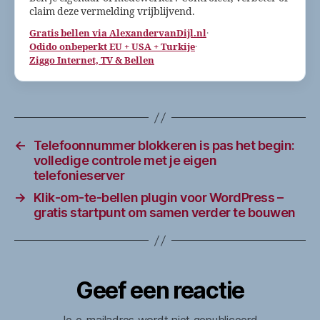
claim deze vermelding vrijblijvend.
Gratis bellen via AlexandervanDijl.nl
·
Odido onbeperkt EU + USA + Turkije
·
Ziggo Internet, TV & Bellen
←
Telefoonnummer blokkeren is pas het begin:
volledige controle met je eigen
telefonieserver
→
Klik-om-te-bellen plugin voor WordPress –
gratis startpunt om samen verder te bouwen
Geef een reactie