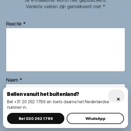
Je e-mailadres wordt niet gepubliceerd.
Vereiste velden zijn gemarkeerd met
*
Reactie
*
Naam
*
Bellen vanuit het buitenland?
×
Bel +31 20 262 1789 en toets daarna het Nederlandse
E-mail
*
nummer in.
Bel 020 262 1789
WhatsApp