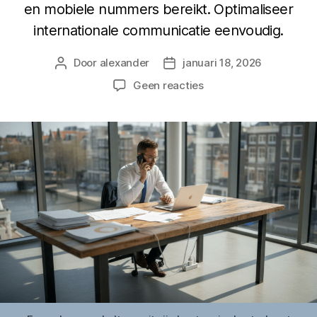
en mobiele nummers bereikt. Optimaliseer
internationale communicatie eenvoudig.
Door
alexander
januari 18, 2026
Berichtauteur
Berichtdatum
op
Geen reacties
KPN
onbeperkt
bellen
naar
buitenland:
zo
werkt
gratis
doorverbinden