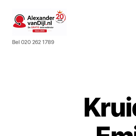
AlexandervanDijl.nl
Bel 020 262 1789
Krui