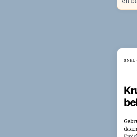
en b
SNEL
Kr
be
Gebru
daar
Emicl