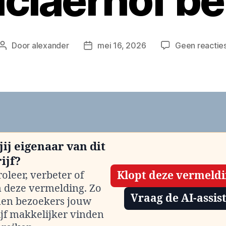
claerhof be
Door
alexander
mei 16, 2026
Geen reactie
Berichtauteur
Berichtdatum
jij eigenaar van dit
ijf?
oleer, verbeter of
Klopt deze vermeld
m deze vermelding. Zo
Vraag de AI-assis
en bezoekers jouw
ijf makkelijker vinden