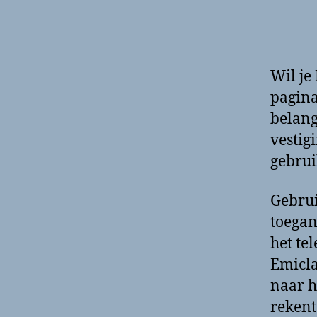
Wil je
pagina
belang
vestig
gebrui
Gebrui
toegan
het te
Emicla
naar h
rekent