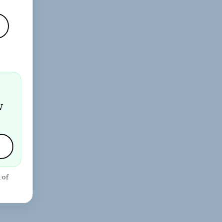
j
w
 of