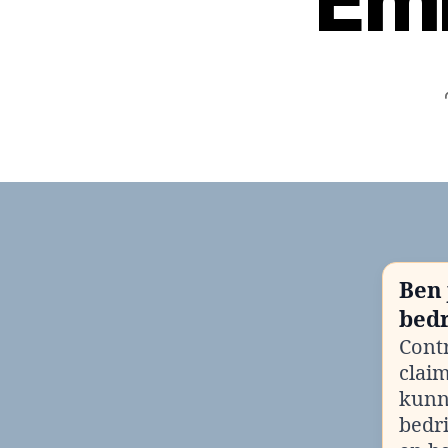
Emi
Ben 
bedr
Contr
clai
kunn
bedr