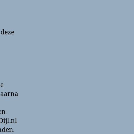
 deze
de
daarna
en
ijl.nl
nden.