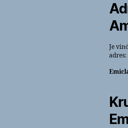
Ad
Am
Je vin
adres:
Emicl
Kr
Emi