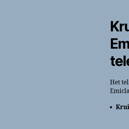
Kr
Em
te
Het t
Emicla
Kru