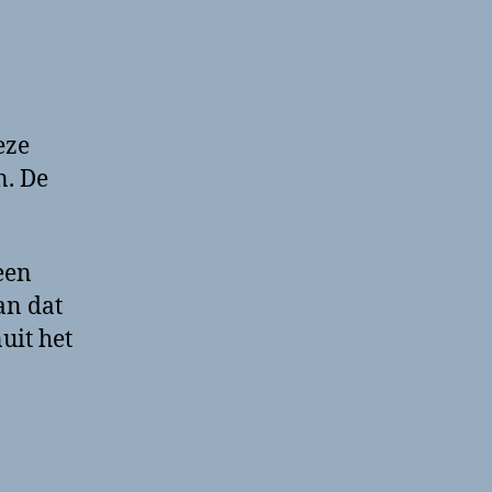
eze
n. De
een
an dat
uit het