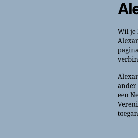
Al
Wil je
Alexan
pagina
verbin
Alexan
ander 
een Ne
Vereni
toega