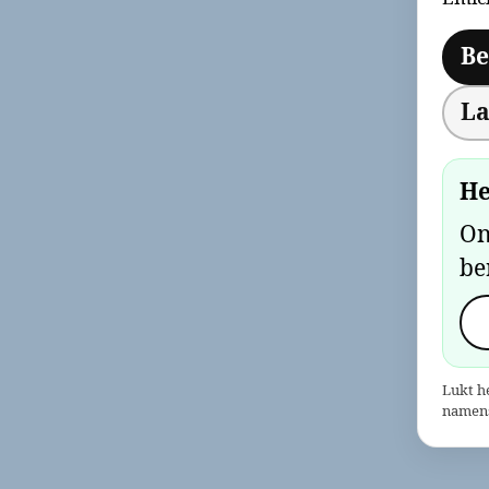
Be
La
He
On
be
Lukt h
namens