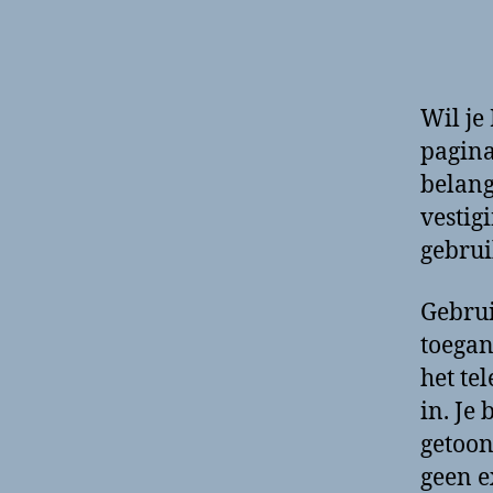
Wil je
pagina
belang
vestig
gebrui
Gebrui
toegan
het t
in. Je
getoon
geen e