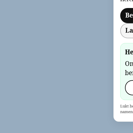
Be
La
He
On
be
Lukt h
namens