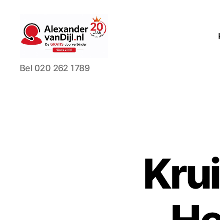
AlexandervanDijl.nl
Bel 020 262 1789
Kru