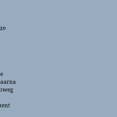
eze
de
daarna
enweg
kent