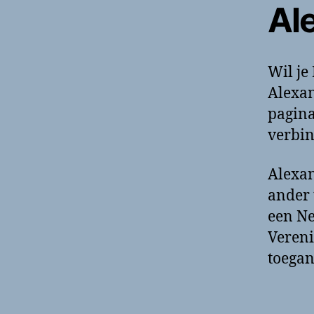
Al
Wil je
Alexan
pagina
verbin
Alexan
ander 
een Ne
Vereni
toega