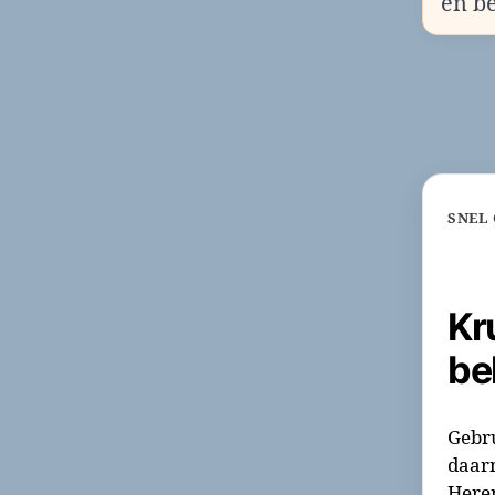
en b
SNEL
Kr
be
Gebru
daar
Here