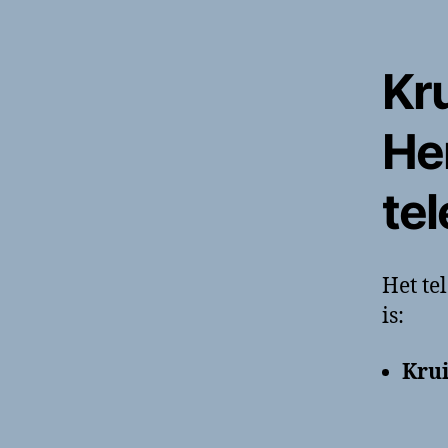
Kr
He
te
Het t
is:
Kru