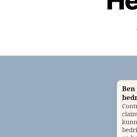
He
Ben 
bedr
Contr
clai
kunn
bedr