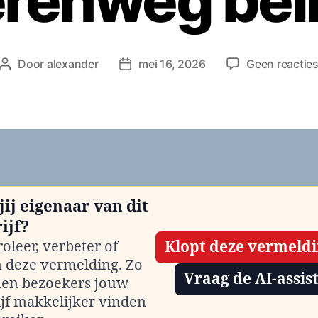
renweg bel
Door
alexander
mei 16, 2026
Geen reactie
Berichtauteur
Berichtdatum
jij eigenaar van dit
ijf?
oleer, verbeter of
Klopt deze vermeld
m deze vermelding. Zo
Vraag de AI-assis
en bezoekers jouw
ijf makkelijker vinden