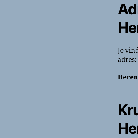
Ad
He
Je vin
adres:
Heren
Kr
He