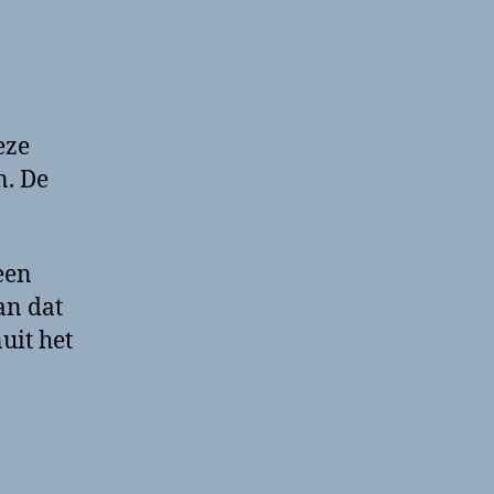
eze
n. De
een
an dat
uit het