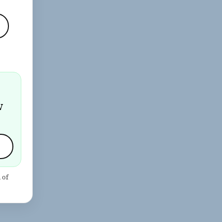
j
w
 of