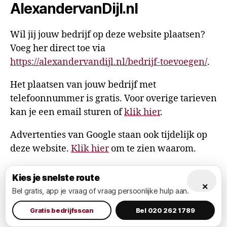
AlexandervanDijl.nl
Wil jij jouw bedrijf op deze website plaatsen?
Voeg her direct toe via
https://alexandervandijl.nl/bedrijf-toevoegen/
.
Het plaatsen van jouw bedrijf met
telefoonnummer is gratis. Voor overige tarieven
kan je een email sturen of
klik hier
.
Advertenties van Google staan ook tijdelijk op
deze website.
Klik hier
om te zien waarom.
Kies je snelste route
×
Bel gratis, app je vraag of vraag persoonlijke hulp aan.
© 2026
AlexandervanDijl.nl
Omhoog
↑
Privacy Policy
Gratis bedrijfsscan
Bel 020 262 1789