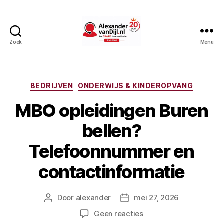
Zoek
Menu
AlexandervanDijl.nl
Categorieën
BEDRIJVEN
ONDERWIJS & KINDEROPVANG
MBO opleidingen Buren
bellen?
Telefoonnummer en
contactinformatie
Door
alexander
mei 27, 2026
Berichtauteur
Berichtdatum
op
Geen reacties