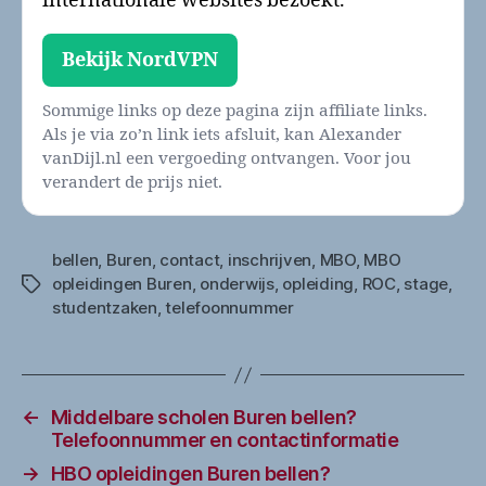
internationale websites bezoekt.
Bekijk NordVPN
Sommige links op deze pagina zijn affiliate links.
Als je via zo’n link iets afsluit, kan Alexander
vanDijl.nl een vergoeding ontvangen. Voor jou
verandert de prijs niet.
bellen
,
Buren
,
contact
,
inschrijven
,
MBO
,
MBO
opleidingen Buren
,
onderwijs
,
opleiding
,
ROC
,
stage
,
Tags
studentzaken
,
telefoonnummer
←
Middelbare scholen Buren bellen?
Telefoonnummer en contactinformatie
→
HBO opleidingen Buren bellen?