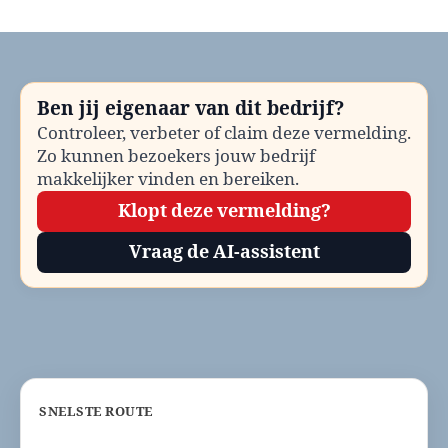
MBO
opleidingen
Buren
bellen?
Telefoonnummer
Ben jij eigenaar van dit bedrijf?
en
Controleer, verbeter of claim deze vermelding.
contactinformatie
Zo kunnen bezoekers jouw bedrijf
makkelijker vinden en bereiken.
Klopt deze vermelding?
Vraag de AI-assistent
SNELSTE ROUTE