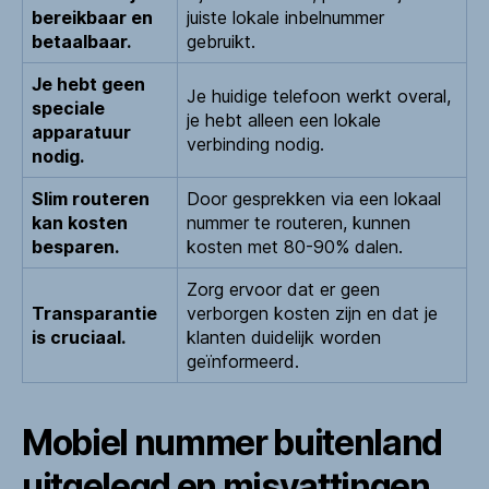
bereikbaar en
juiste lokale inbelnummer
betaalbaar.
gebruikt.
Je hebt geen
Je huidige telefoon werkt overal,
speciale
je hebt alleen een lokale
apparatuur
verbinding nodig.
nodig.
Slim routeren
Door gesprekken via een lokaal
kan kosten
nummer te routeren, kunnen
besparen.
kosten met 80-90% dalen.
Zorg ervoor dat er geen
Transparantie
verborgen kosten zijn en dat je
is cruciaal.
klanten duidelijk worden
geïnformeerd.
Mobiel nummer buitenland
uitgelegd en misvattingen