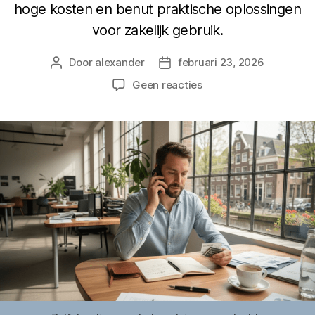
hoge kosten en benut praktische oplossingen
voor zakelijk gebruik.
Door
alexander
februari 23, 2026
Berichtauteur
Berichtdatum
op
Geen reacties
Mobiel
Nummer
Buitenland
–
Slimmer
Bellen
Zonder
Extra
Kosten