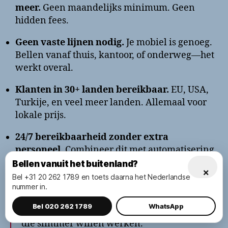
meer.
Geen maandelijks minimum. Geen
hidden fees.
Geen vaste lijnen nodig.
Je mobiel is genoeg.
Bellen vanaf thuis, kantoor, of onderweg—het
werkt overal.
Klanten in 30+ landen bereikbaar.
EU, USA,
Turkije, en veel meer landen. Allemaal voor
lokale prijs.
24/7 bereikbaarheid zonder extra
personeel.
Combineer dit met automatisering
en je bent altijd online.
Bellen vanuit het buitenland?
×
Bel +31 20 262 1789 en toets daarna het Nederlandse
nummer in.
Lokale inbelnummers zijn niet voor grote
Bel 020 262 1789
WhatsApp
bedrijven. Ze zijn speciaal voor ondernemers
die slimmer willen werken.