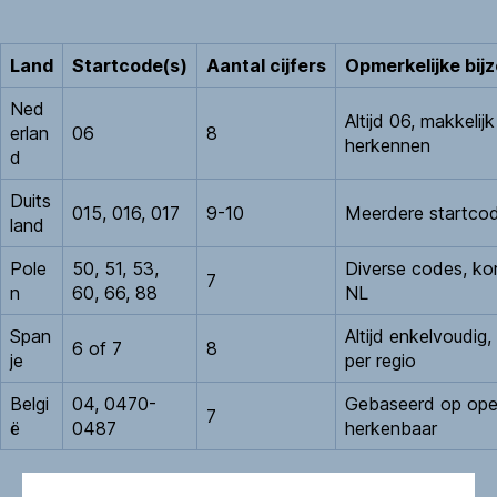
Land
Startcode(s)
Aantal cijfers
Opmerkelijke bij
Ned
Altijd 06, makkelijk
erlan
06
8
herkennen
d
Duits
015, 016, 017
9-10
Meerdere startcod
land
Pole
50, 51, 53,
Diverse codes, ko
7
n
60, 66, 88
NL
Span
Altijd enkelvoudig,
6 of 7
8
je
per regio
Belgi
04, 0470-
Gebaseerd op oper
7
ë
0487
herkenbaar