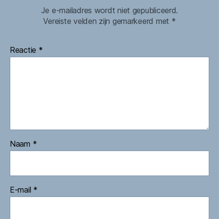
Je e-mailadres wordt niet gepubliceerd.
Vereiste velden zijn gemarkeerd met
*
Reactie
*
Naam
*
E-mail
*