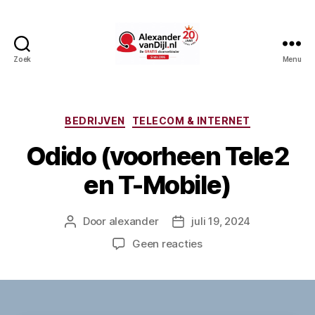
Zoek
Menu
AlexandervanDijl.nl
Categorieën
BEDRIJVEN
TELECOM & INTERNET
Odido (voorheen Tele2
en T-Mobile)
Door
alexander
juli 19, 2024
Berichtauteur
Berichtdatum
op
Geen reacties
Odido
(voorheen
Tele2
en