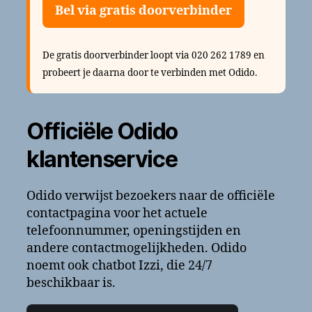
Bel via gratis doorverbinder
De gratis doorverbinder loopt via 020 262 1789 en
probeert je daarna door te verbinden met Odido.
Officiële Odido
klantenservice
Odido verwijst bezoekers naar de officiële
contactpagina voor het actuele
telefoonnummer, openingstijden en
andere contactmogelijkheden. Odido
noemt ook chatbot Izzi, die 24/7
beschikbaar is.