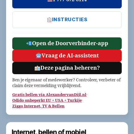
INSTRUCTIES
Open de Doorverbinder-app
Vraag de AI-assistent
Deze pagina beheren?
Ben je eigenaar of medewerker? Controleer, verbeter of
claim deze vermelding vrijblijvend.
Gratis bellen via AlexandervanDijl.nl
·
Odido onbeperkt EU + USA + Turkije
·
Ziggo Internet, TV & Bellen
Internet, bellen of mobiel