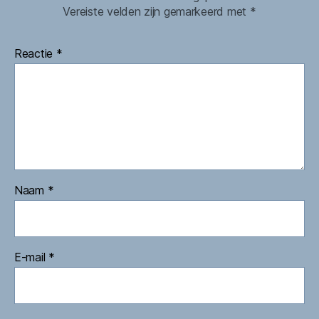
Vereiste velden zijn gemarkeerd met
*
Reactie
*
Naam
*
E-mail
*