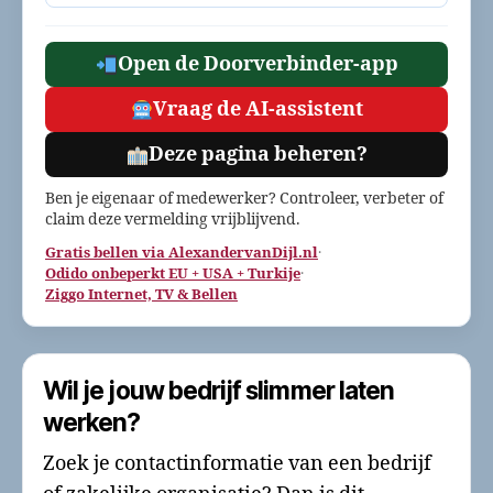
Open de Doorverbinder-app
Vraag de AI-assistent
Deze pagina beheren?
Ben je eigenaar of medewerker? Controleer, verbeter of
claim deze vermelding vrijblijvend.
Gratis bellen via AlexandervanDijl.nl
·
Odido onbeperkt EU + USA + Turkije
·
Ziggo Internet, TV & Bellen
Wil je jouw bedrijf slimmer laten
werken?
Zoek je contactinformatie van een bedrijf