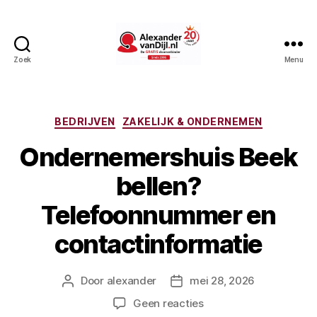
Zoek
Menu
AlexandervanDijl.nl
Categorieën
BEDRIJVEN
ZAKELIJK & ONDERNEMEN
Ondernemershuis Beek
bellen?
Telefoonnummer en
contactinformatie
Door
alexander
mei 28, 2026
Berichtauteur
Berichtdatum
op
Geen reacties