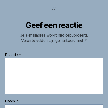
Geef een reactie
Je e-mailadres wordt niet gepubliceerd.
Vereiste velden zijn gemarkeerd met
*
Reactie
*
Naam
*