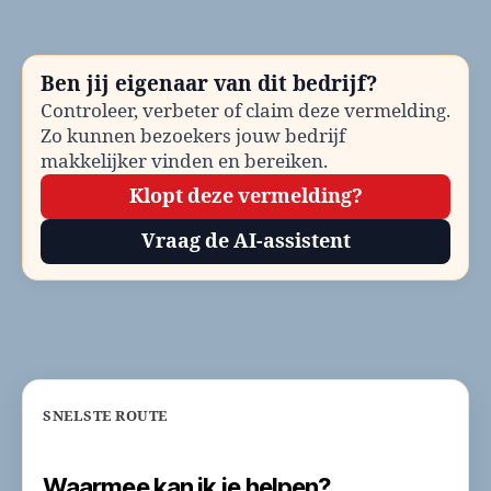
be
Te
en
Ben jij eigenaar van dit bedrijf?
co
Controleer, verbeter of claim deze vermelding.
Zo kunnen bezoekers jouw bedrijf
makkelijker vinden en bereiken.
Klopt deze vermelding?
Vraag de AI-assistent
SNELSTE ROUTE
Waarmee kan ik je helpen?