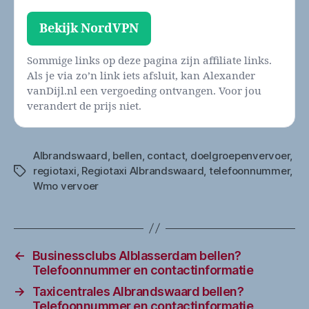
Bekijk NordVPN
Sommige links op deze pagina zijn affiliate links.
Als je via zo’n link iets afsluit, kan Alexander
vanDijl.nl een vergoeding ontvangen. Voor jou
verandert de prijs niet.
Albrandswaard
,
bellen
,
contact
,
doelgroepenvervoer
,
regiotaxi
,
Regiotaxi Albrandswaard
,
telefoonnummer
,
Tags
Wmo vervoer
←
Businessclubs Alblasserdam bellen?
Telefoonnummer en contactinformatie
→
Taxicentrales Albrandswaard bellen?
Telefoonnummer en contactinformatie