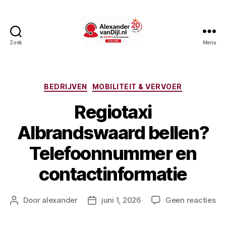
Zoek
Menu
AlexandervanDijl.nl
Categorieën
BEDRIJVEN
MOBILITEIT & VERVOER
Regiotaxi
Albrandswaard bellen?
Telefoonnummer en
contactinformatie
op
Door
alexander
juni 1, 2026
Geen reacties
Berichtauteur
Berichtdatum
Re
Al