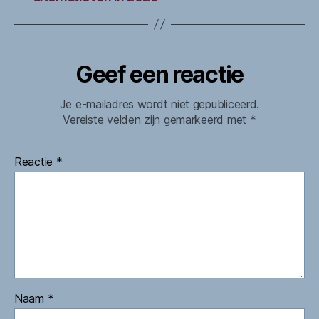
Geef een reactie
Je e-mailadres wordt niet gepubliceerd.
Vereiste velden zijn gemarkeerd met
*
Reactie
*
Naam
*