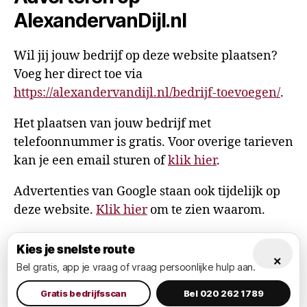
AlexandervanDijl.nl
Wil jij jouw bedrijf op deze website plaatsen?
Voeg her direct toe via
https://alexandervandijl.nl/bedrijf-toevoegen/
.
Het plaatsen van jouw bedrijf met
telefoonnummer is gratis. Voor overige tarieven
kan je een email sturen of
klik hier
.
Advertenties van Google staan ook tijdelijk op
deze website.
Klik hier
om te zien waarom.
Kies je snelste route
×
Bel gratis, app je vraag of vraag persoonlijke hulp aan.
© 2026
AlexandervanDijl.nl
Omhoog
↑
Privacy Policy
Gratis bedrijfsscan
Bel 020 262 1789