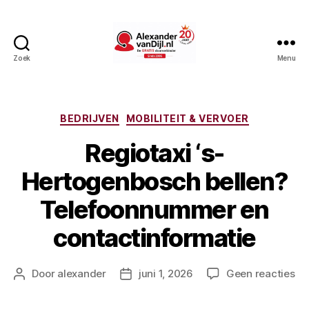
Zoek
Menu
AlexandervanDijl.nl
Categorieën
BEDRIJVEN
MOBILITEIT & VERVOER
Regiotaxi ‘s-
Hertogenbosch bellen?
Telefoonnummer en
contactinformatie
op
Door
alexander
juni 1, 2026
Geen reacties
Berichtauteur
Berichtdatum
Re
‘s-