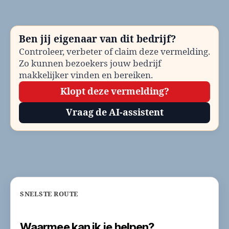
He
be
Te
Ben jij eigenaar van dit bedrijf?
en
Controleer, verbeter of claim deze vermelding.
co
Zo kunnen bezoekers jouw bedrijf
makkelijker vinden en bereiken.
Klopt deze vermelding?
Vraag de AI-assistent
SNELSTE ROUTE
Waarmee kan ik je helpen?