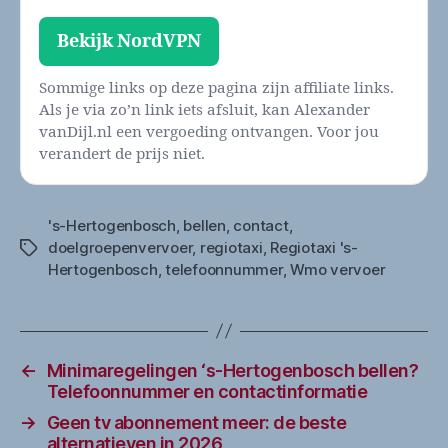
Bekijk NordVPN
Sommige links op deze pagina zijn affiliate links.
Als je via zo’n link iets afsluit, kan Alexander
vanDijl.nl een vergoeding ontvangen. Voor jou
verandert de prijs niet.
's-Hertogenbosch
,
bellen
,
contact
,
doelgroepenvervoer
,
regiotaxi
,
Regiotaxi 's-
Tags
Hertogenbosch
,
telefoonnummer
,
Wmo vervoer
←
Minimaregelingen ‘s-Hertogenbosch bellen?
Telefoonnummer en contactinformatie
→
Geen tv abonnement meer: de beste
alternatieven in 2026