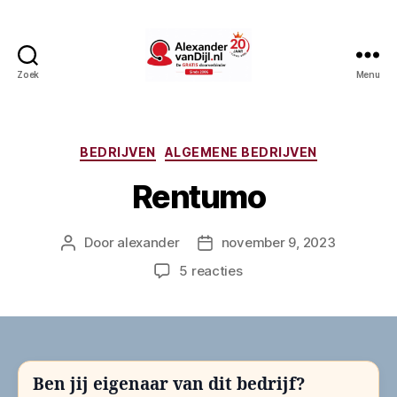
Zoek
Menu
AlexandervanDijl.nl
Categorieën
BEDRIJVEN
ALGEMENE BEDRIJVEN
Rentumo
Door
alexander
november 9, 2023
Berichtauteur
Berichtdatum
op
5 reacties
Rentumo
Ben jij eigenaar van dit bedrijf?