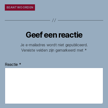
BEANTWOORDEN
Geef een reactie
Je e-mailadres wordt niet gepubliceerd.
Vereiste velden zijn gemarkeerd met
*
Reactie
*