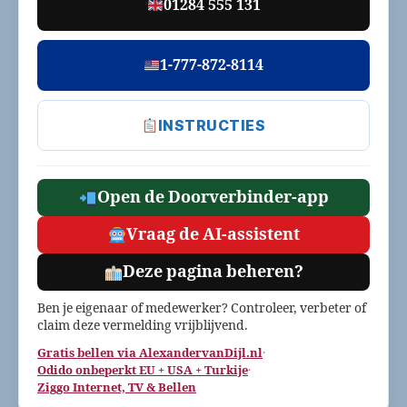
01284 555 131
1-777-872-8114
INSTRUCTIES
Open de Doorverbinder-app
Vraag de AI-assistent
Deze pagina beheren?
Ben je eigenaar of medewerker? Controleer, verbeter of
claim deze vermelding vrijblijvend.
Gratis bellen via AlexandervanDijl.nl
·
Odido onbeperkt EU + USA + Turkije
·
Ziggo Internet, TV & Bellen