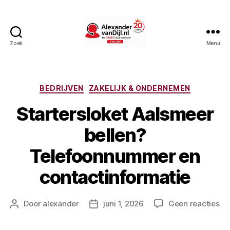
Zoek
Menu
AlexandervanDijl.nl
Categorieën
BEDRIJVEN
ZAKELIJK & ONDERNEMEN
Startersloket Aalsmeer
bellen?
Telefoonnummer en
contactinformatie
op
Door
alexander
juni 1, 2026
Geen reacties
Berichtauteur
Berichtdatum
Sta
Aa