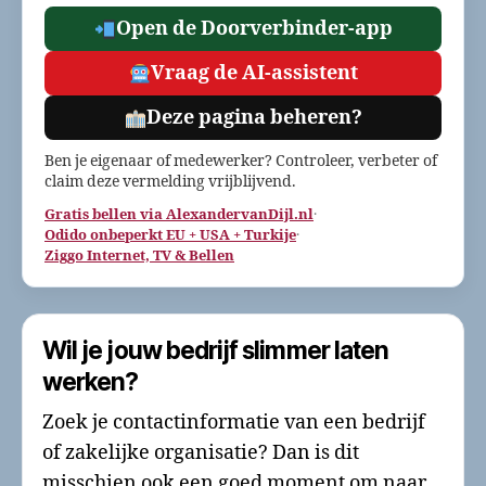
Open de Doorverbinder-app
Vraag de AI-assistent
Deze pagina beheren?
Ben je eigenaar of medewerker? Controleer, verbeter of
claim deze vermelding vrijblijvend.
Gratis bellen via AlexandervanDijl.nl
·
Odido onbeperkt EU + USA + Turkije
·
Ziggo Internet, TV & Bellen
Wil je jouw bedrijf slimmer laten
werken?
Zoek je contactinformatie van een bedrijf
of zakelijke organisatie? Dan is dit
misschien ook een goed moment om naar