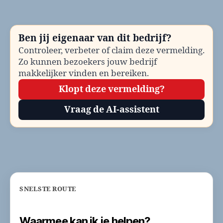
be
Te
en
Ben jij eigenaar van dit bedrijf?
co
Controleer, verbeter of claim deze vermelding.
Zo kunnen bezoekers jouw bedrijf
makkelijker vinden en bereiken.
Klopt deze vermelding?
Vraag de AI-assistent
SNELSTE ROUTE
Waarmee kan ik je helpen?