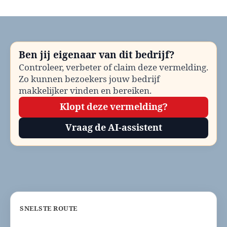
Startersloket
Barendrecht
bellen?
Telefoonnummer
en
Ben jij eigenaar van dit bedrijf?
contactinformatie
Controleer, verbeter of claim deze vermelding.
Zo kunnen bezoekers jouw bedrijf
makkelijker vinden en bereiken.
Klopt deze vermelding?
Vraag de AI-assistent
SNELSTE ROUTE