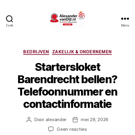
Zoek
Menu
AlexandervanDijl.nl
Categorieën
BEDRIJVEN
ZAKELIJK & ONDERNEMEN
Startersloket
Barendrecht bellen?
Telefoonnummer en
contactinformatie
Door
alexander
mei 28, 2026
Berichtauteur
Berichtdatum
op
Geen reacties