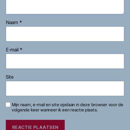
Naam
*
E-mail
*
Site
Mijn naam, e-mail en site opslaan in deze browser voor de
volgende keer wanneer ik een reactie plaats.