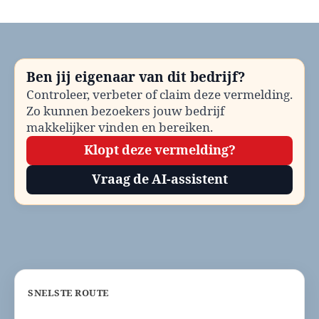
Startersloket
Barneveld
bellen?
Telefoonnummer
en
Ben jij eigenaar van dit bedrijf?
contactinformatie
Controleer, verbeter of claim deze vermelding.
Zo kunnen bezoekers jouw bedrijf
makkelijker vinden en bereiken.
Klopt deze vermelding?
Vraag de AI-assistent
SNELSTE ROUTE