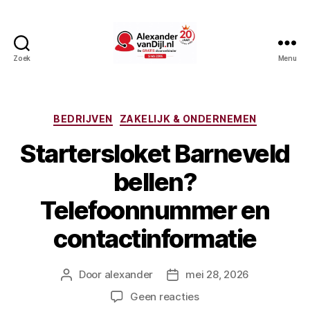
Zoek
Menu
AlexandervanDijl.nl
Categorieën
BEDRIJVEN
ZAKELIJK & ONDERNEMEN
Startersloket Barneveld
bellen?
Telefoonnummer en
contactinformatie
Door
alexander
mei 28, 2026
Berichtauteur
Berichtdatum
op
Geen reacties