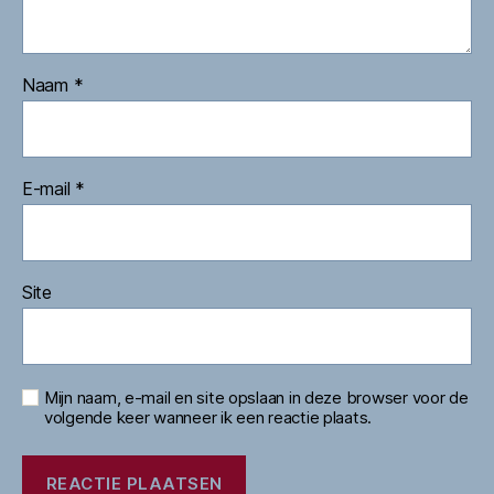
Naam
*
E-mail
*
Site
Mijn naam, e-mail en site opslaan in deze browser voor de
volgende keer wanneer ik een reactie plaats.