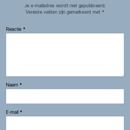
Je e-mailadres wordt niet gepubliceerd.
Vereiste velden zijn gemarkeerd met
*
Reactie
*
Naam
*
E-mail
*