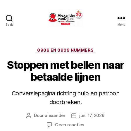
Zoek
Menu
AlexandervanDijl.nl
Categorieën
0906 EN 0909 NUMMERS
Stoppen met bellen naar
betaalde lijnen
Conversiepagina richting hulp en patroon
doorbreken.
Door
alexander
juni 17, 2026
Berichtauteur
Berichtdatum
op
Geen reacties
Stoppen