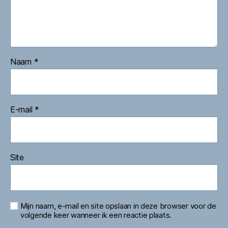
Naam
*
E-mail
*
Site
Mijn naam, e-mail en site opslaan in deze browser voor de
volgende keer wanneer ik een reactie plaats.