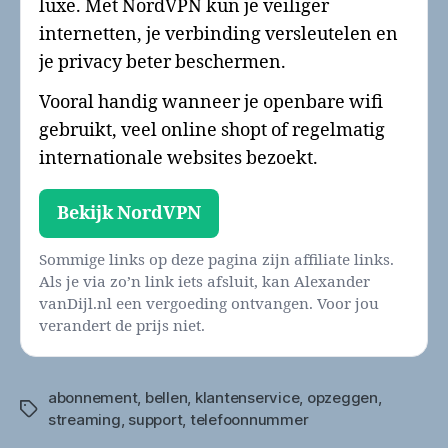
luxe. Met NordVPN kun je veiliger
internetten, je verbinding versleutelen en
je privacy beter beschermen.
Vooral handig wanneer je openbare wifi
gebruikt, veel online shopt of regelmatig
internationale websites bezoekt.
Bekijk NordVPN
Sommige links op deze pagina zijn affiliate links.
Als je via zo’n link iets afsluit, kan Alexander
vanDijl.nl een vergoeding ontvangen. Voor jou
verandert de prijs niet.
abonnement
,
bellen
,
klantenservice
,
opzeggen
,
Tags
streaming
,
support
,
telefoonnummer