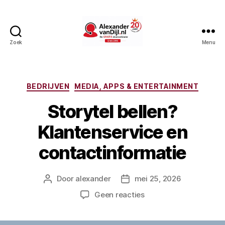
Zoek
Menu
AlexandervanDijl.nl
Categorieën
BEDRIJVEN
MEDIA, APPS & ENTERTAINMENT
Storytel bellen?
Klantenservice en
contactinformatie
Door
alexander
mei 25, 2026
Berichtauteur
Berichtdatum
op
Geen reacties
Storytel
bellen?