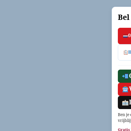
Bel
0
Ben je
vrijbli
Gratis