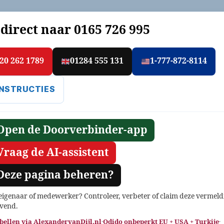
 direct naar
0165 726 995
20 262 1789
01284 555 131
1-777-872-8114
INSTRUCTIES
Open de Doorverbinder-app
Vraag de AI-assistent
Deze pagina beheren?
 eigenaar of medewerker? Controleer, verbeter of claim deze vermeld
jvend.
 bellen via AlexandervanDijl.nl
·
Odido onbeperkt EU + USA + Turkije
·