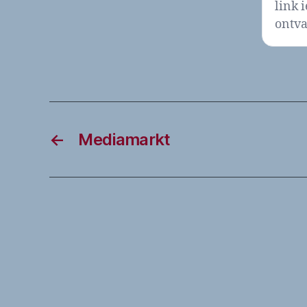
link 
ontva
←
Mediamarkt