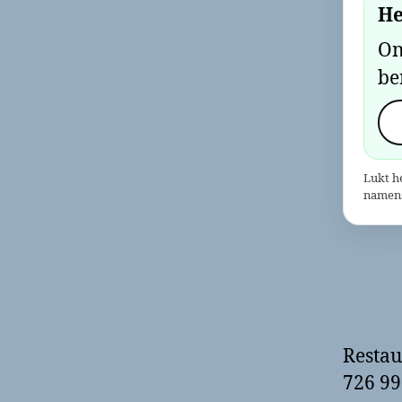
He
On
be
Lukt h
namens
Restau
726 99