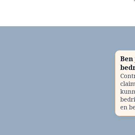
Ben 
bedr
Contr
clai
kunn
bedr
en b