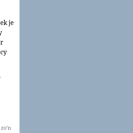
ek je
y
er
acy
,
 zo’n