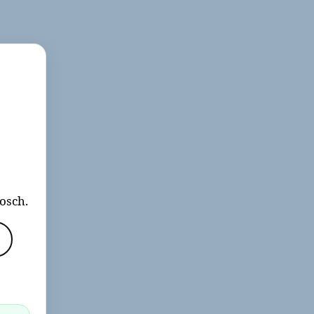
osch.
j