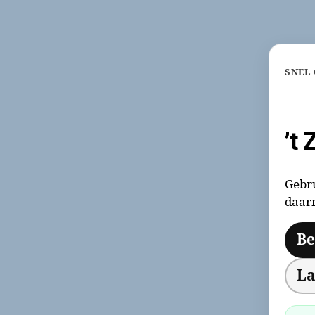
SNEL
’t
Gebru
daarn
Be
La