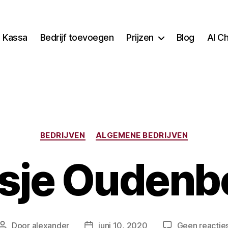
Kassa
Bedrijf toevoegen
Prijzen
Blog
AI C
Categorieën
BEDRIJVEN
ALGEMENE BEDRIJVEN
usje Ouden
Door
alexander
juni 10, 2020
Geen reactie
Berichtauteur
Berichtdatum