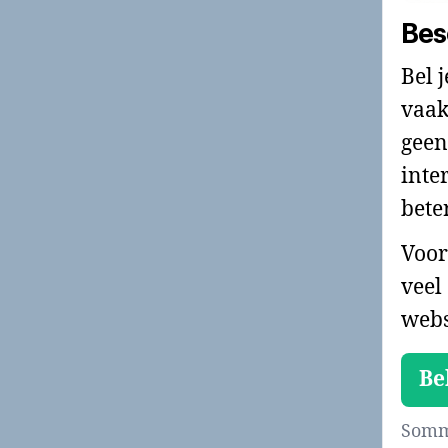
Bes
Bel 
vaak
geen
inte
bete
Voor
veel
webs
Be
Sommi