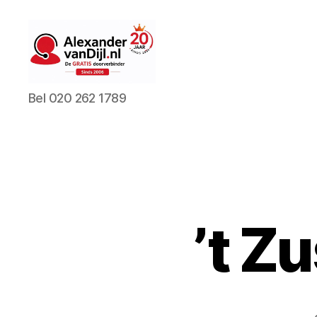
AlexandervanDijl.nl
Bel 020 262 1789
’t Z