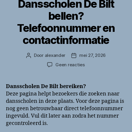
Dansscholen De Bilt
bellen?
Telefoonnummer en
contactinformatie
Door
alexander
mei 27, 2026
Berichtauteur
Berichtdatum
op
Geen reacties
Dansscholen
De
Bilt
Dansscholen De Bilt bereiken?
bellen?
Deze pagina helpt bezoekers die zoeken naar
Telefoonnummer
dansscholen in deze plaats. Voor deze pagina is
en
nog geen betrouwbaar direct telefoonnummer
contactinformatie
ingevuld. Vul dit later aan zodra het nummer
gecontroleerd is.