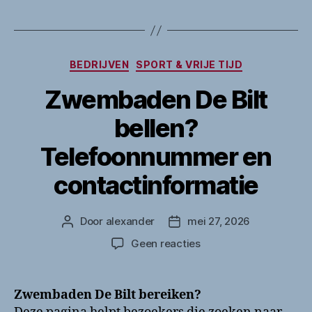
Categorieën
BEDRIJVEN
SPORT & VRIJE TIJD
Zwembaden De Bilt
bellen?
Telefoonnummer en
contactinformatie
Door
alexander
mei 27, 2026
Berichtauteur
Berichtdatum
op
Geen reacties
Zwembaden
De
Bilt
Zwembaden De Bilt bereiken?
bellen?