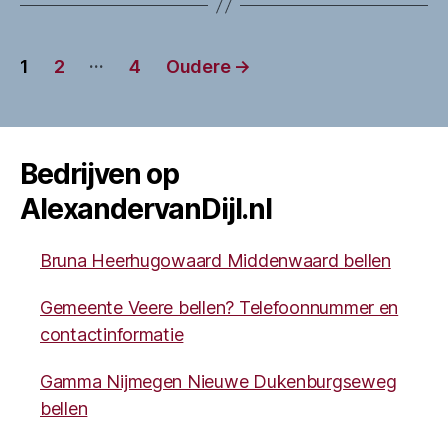
Berichten
…
1
2
4
Oudere
→
paginering
Bedrijven op
AlexandervanDijl.nl
Bruna Heerhugowaard Middenwaard bellen
Gemeente Veere bellen? Telefoonnummer en
contactinformatie
Gamma Nijmegen Nieuwe Dukenburgseweg
bellen