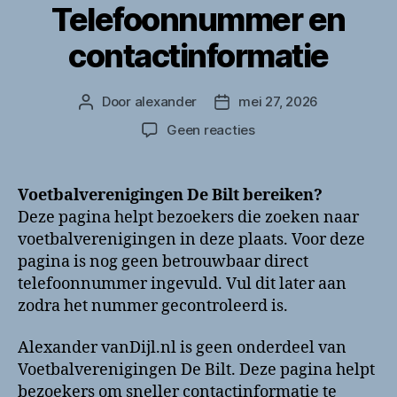
Telefoonnummer en
contactinformatie
Door
alexander
mei 27, 2026
Berichtauteur
Berichtdatum
op
Geen reacties
Voetbalverenigingen
De
Bilt
Voetbalverenigingen De Bilt bereiken?
bellen?
Deze pagina helpt bezoekers die zoeken naar
Telefoonnummer
voetbalverenigingen in deze plaats. Voor deze
en
pagina is nog geen betrouwbaar direct
contactinformatie
telefoonnummer ingevuld. Vul dit later aan
zodra het nummer gecontroleerd is.
Alexander vanDijl.nl is geen onderdeel van
Voetbalverenigingen De Bilt. Deze pagina helpt
bezoekers om sneller contactinformatie te