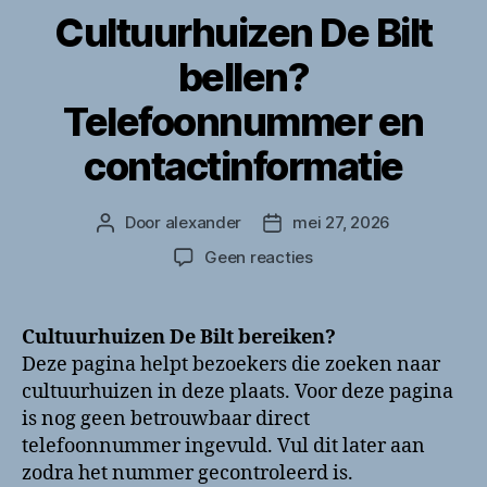
Cultuurhuizen De Bilt
bellen?
Telefoonnummer en
contactinformatie
Door
alexander
mei 27, 2026
Berichtauteur
Berichtdatum
op
Geen reacties
Cultuurhuizen
De
Bilt
Cultuurhuizen De Bilt bereiken?
bellen?
Deze pagina helpt bezoekers die zoeken naar
Telefoonnummer
cultuurhuizen in deze plaats. Voor deze pagina
en
is nog geen betrouwbaar direct
contactinformatie
telefoonnummer ingevuld. Vul dit later aan
zodra het nummer gecontroleerd is.