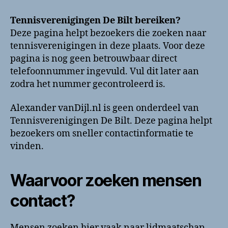
De
Bilt
Tennisverenigingen De Bilt bereiken?
bellen?
Deze pagina helpt bezoekers die zoeken naar
Telefoonnummer
tennisverenigingen in deze plaats. Voor deze
en
pagina is nog geen betrouwbaar direct
contactinformatie
telefoonnummer ingevuld. Vul dit later aan
zodra het nummer gecontroleerd is.
Alexander vanDijl.nl is geen onderdeel van
Tennisverenigingen De Bilt. Deze pagina helpt
bezoekers om sneller contactinformatie te
vinden.
Waarvoor zoeken mensen
contact?
Mensen zoeken hier vaak naar lidmaatschap,