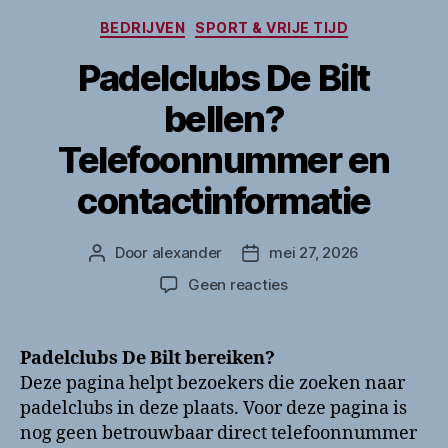
Categorieën
BEDRIJVEN
SPORT & VRIJE TIJD
Padelclubs De Bilt
bellen?
Telefoonnummer en
contactinformatie
Door
alexander
mei 27, 2026
Berichtauteur
Berichtdatum
op
Geen reacties
Padelclubs
De
Bilt
Padelclubs De Bilt bereiken?
bellen?
Deze pagina helpt bezoekers die zoeken naar
Telefoonnummer
padelclubs in deze plaats. Voor deze pagina is
en
nog geen betrouwbaar direct telefoonnummer
contactinformatie