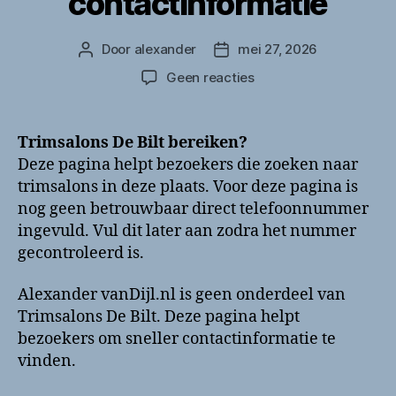
contactinformatie
Door
alexander
mei 27, 2026
Berichtauteur
Berichtdatum
op
Geen reacties
Trimsalons
De
Bilt
Trimsalons De Bilt bereiken?
bellen?
Deze pagina helpt bezoekers die zoeken naar
Telefoonnummer
trimsalons in deze plaats. Voor deze pagina is
en
nog geen betrouwbaar direct telefoonnummer
contactinformatie
ingevuld. Vul dit later aan zodra het nummer
gecontroleerd is.
Alexander vanDijl.nl is geen onderdeel van
Trimsalons De Bilt. Deze pagina helpt
bezoekers om sneller contactinformatie te
vinden.