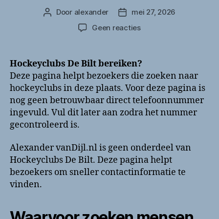
Door
alexander
mei 27, 2026
Berichtauteur
Berichtdatum
op
Geen reacties
Hockeyclubs
De
Bilt
Hockeyclubs De Bilt bereiken?
bellen?
Deze pagina helpt bezoekers die zoeken naar
Telefoonnummer
hockeyclubs in deze plaats. Voor deze pagina is
en
nog geen betrouwbaar direct telefoonnummer
contactinformatie
ingevuld. Vul dit later aan zodra het nummer
gecontroleerd is.
Alexander vanDijl.nl is geen onderdeel van
Hockeyclubs De Bilt. Deze pagina helpt
bezoekers om sneller contactinformatie te
vinden.
Waarvoor zoeken mensen