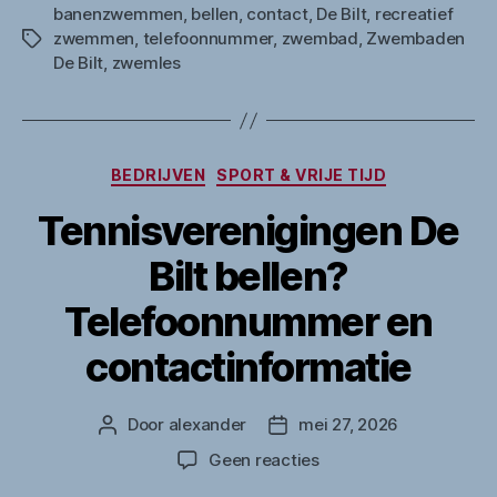
banenzwemmen
,
bellen
,
contact
,
De Bilt
,
recreatief
zwemmen
,
telefoonnummer
,
zwembad
,
Zwembaden
Tags
De Bilt
,
zwemles
Categorieën
BEDRIJVEN
SPORT & VRIJE TIJD
Tennisverenigingen De
Bilt bellen?
Telefoonnummer en
contactinformatie
Door
alexander
mei 27, 2026
Berichtauteur
Berichtdatum
op
Geen reacties
Tennisverenigingen