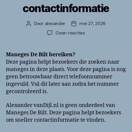
contactinformatie
Door
alexander
mei 27, 2026
Berichtauteur
Berichtdatum
op
Geen reacties
Maneges
De
Bilt
Maneges De Bilt bereiken?
bellen?
Deze pagina helpt bezoekers die zoeken naar
Telefoonnummer
maneges in deze plaats. Voor deze pagina is nog
en
geen betrouwbaar direct telefoonnummer
contactinformatie
ingevuld. Vul dit later aan zodra het nummer
gecontroleerd is.
Alexander vanDijl.nl is geen onderdeel van
Maneges De Bilt. Deze pagina helpt bezoekers
om sneller contactinformatie te vinden.