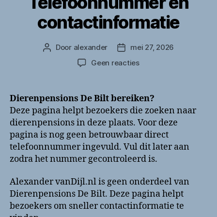
Telefoonnummer en
contactinformatie
Door
alexander
mei 27, 2026
Berichtauteur
Berichtdatum
op
Geen reacties
Dierenpensions
De
Bilt
Dierenpensions De Bilt bereiken?
bellen?
Deze pagina helpt bezoekers die zoeken naar
Telefoonnummer
dierenpensions in deze plaats. Voor deze
en
pagina is nog geen betrouwbaar direct
contactinformatie
telefoonnummer ingevuld. Vul dit later aan
zodra het nummer gecontroleerd is.
Alexander vanDijl.nl is geen onderdeel van
Dierenpensions De Bilt. Deze pagina helpt
bezoekers om sneller contactinformatie te