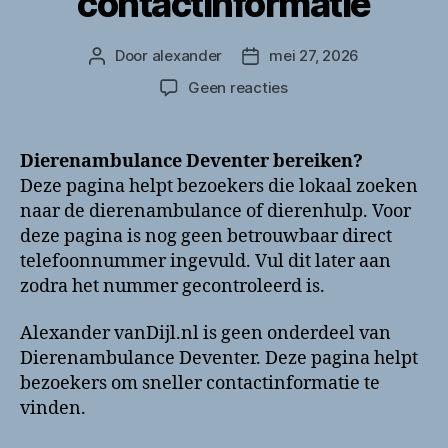
contactinformatie
Door
alexander
mei 27, 2026
Berichtauteur
Berichtdatum
op
Geen reacties
Dierenambulance
Deventer
bellen?
Dierenambulance Deventer bereiken?
Telefoonnummer
Deze pagina helpt bezoekers die lokaal zoeken
en
naar de dierenambulance of dierenhulp. Voor
contactinformatie
deze pagina is nog geen betrouwbaar direct
telefoonnummer ingevuld. Vul dit later aan
zodra het nummer gecontroleerd is.
Alexander vanDijl.nl is geen onderdeel van
Dierenambulance Deventer. Deze pagina helpt
bezoekers om sneller contactinformatie te
vinden.