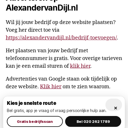
AlexandervanDijl.nl
Wil jij jouw bedrijf op deze website plaatsen?
Voeg her direct toe via
https://alexandervandijl.nl/bedrijf-toevoegen/
.
Het plaatsen van jouw bedrijf met
telefoonnummer is gratis. Voor overige tarieven
kan je een email sturen of
klik hier
.
Advertenties van Google staan ook tijdelijk op
deze website.
Klik hier
om te zien waarom.
Kies je snelste route
×
Bel gratis, app je vraag of vraag persoonlijke hulp aan.
© 2026
AlexandervanDijl.nl
Omhoog
↑
Privacy Policy
Gratis bedrijfsscan
Bel 020 262 1789