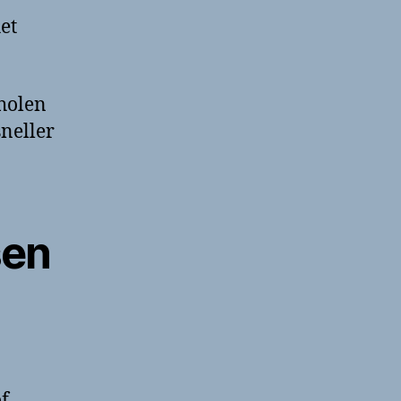
en
et
contactinformatie
cholen
neller
sen
f