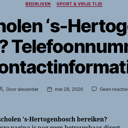
Categorieën
BEDRIJVEN
SPORT & VRIJE TIJD
holen ‘s-Herto
n? Telefoonnum
ontactinformat
Door
alexander
mei 28, 2026
Geen reactie
Berichtauteur
Berichtdatum
scholen 's-Hertogenbosch bereiken?