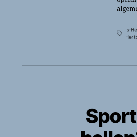
algeme
's-H
Tags
Hert
Sport