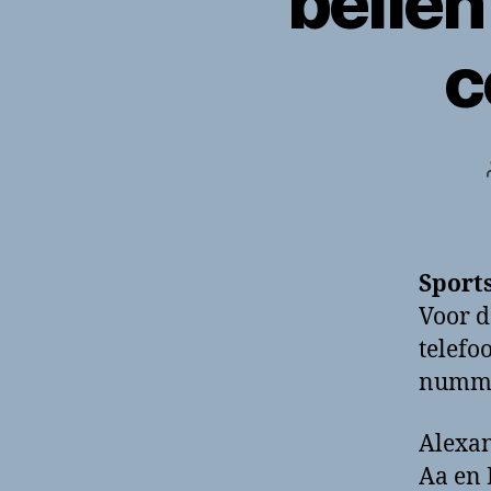
belle
c
Sport
Voor d
telefo
nummer
Alexan
Aa en 