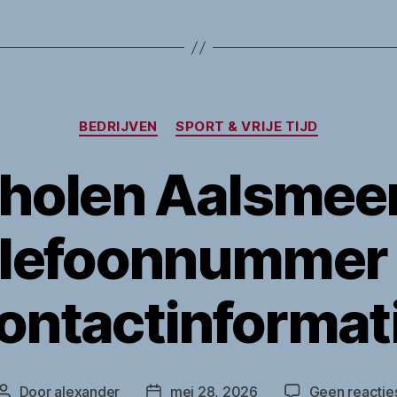
Categorieën
BEDRIJVEN
SPORT & VRIJE TIJD
holen Aalsmeer
lefoonnummer
ontactinformat
Door
alexander
mei 28, 2026
Geen reactie
Berichtauteur
Berichtdatum