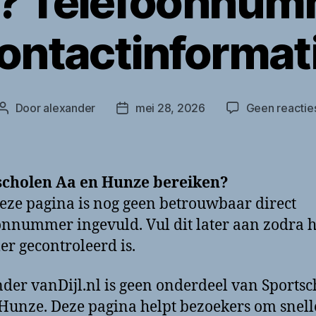
n? Telefoonnum
ontactinformat
Door
alexander
mei 28, 2026
Geen reactie
Berichtauteur
Berichtdatum
scholen Aa en Hunze bereiken?
eze pagina is nog geen betrouwbaar direct
onnummer ingevuld. Vul dit later aan zodra h
 gecontroleerd is.
der vanDijl.nl is geen onderdeel van Sports
Hunze. Deze pagina helpt bezoekers om snell