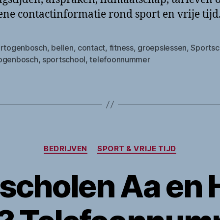
ne contactinformatie rond sport en vrije tijd
ertogenbosch
,
bellen
,
contact
,
fitness
,
groepslessen
,
Sportsc
ogenbosch
,
sportschool
,
telefoonnummer
Categorieën
BEDRIJVEN
SPORT & VRIJE TIJD
scholen Aa en