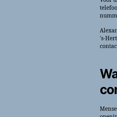
Voor d
telefo
nummer
Alexan
's-Her
contac
Wa
co
Mense
openin