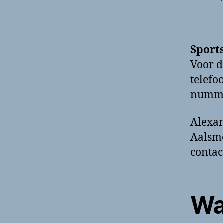
Sport
Voor d
telefo
nummer
Alexan
Aalsme
contac
Wa