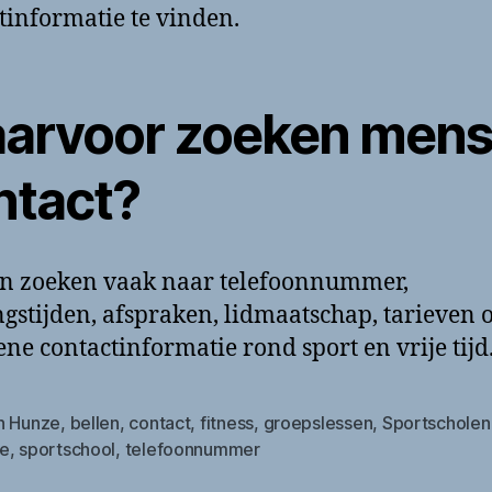
tinformatie te vinden.
arvoor zoeken men
ntact?
n zoeken vaak naar telefoonnummer,
gstijden, afspraken, lidmaatschap, tarieven o
ne contactinformatie rond sport en vrije tijd
n Hunze
,
bellen
,
contact
,
fitness
,
groepslessen
,
Sportscholen
e
,
sportschool
,
telefoonnummer