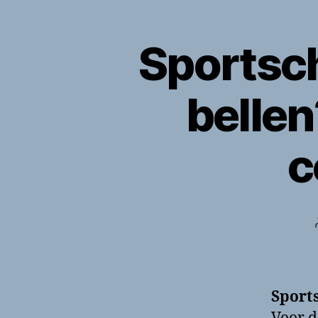
Sportsc
belle
c
Sport