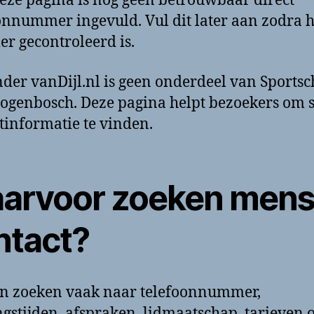
eze pagina is nog geen betrouwbaar direct
onnummer ingevuld. Vul dit later aan zodra h
 gecontroleerd is.
der vanDijl.nl is geen onderdeel van Sports
togenbosch. Deze pagina helpt bezoekers om s
tinformatie te vinden.
arvoor zoeken men
ntact?
n zoeken vaak naar telefoonnummer,
gstijden, afspraken, lidmaatschap, tarieven o