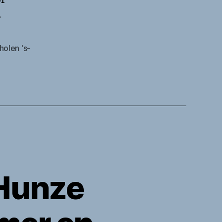
.
holen 's-
 Hunze