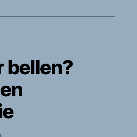
 bellen?
 en
ie
op
s