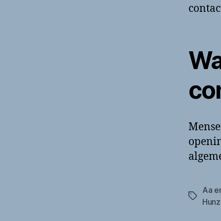
contac
Wa
co
Mense
openin
algeme
Aa e
Tags
Hunz