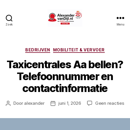
Zoek
Menu
AlexandervanDijl.nl
Categorieën
BEDRIJVEN
MOBILITEIT & VERVOER
Taxicentrales Aa bellen?
Telefoonnummer en
contactinformatie
op
Door
alexander
juni 1, 2026
Geen reacties
Berichtauteur
Berichtdatum
Ta
Aa
be
Te