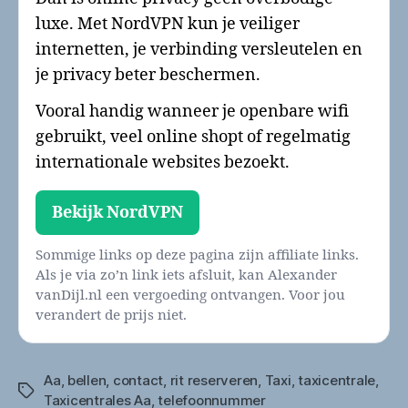
luxe. Met NordVPN kun je veiliger
internetten, je verbinding versleutelen en
je privacy beter beschermen.
Vooral handig wanneer je openbare wifi
gebruikt, veel online shopt of regelmatig
internationale websites bezoekt.
Bekijk NordVPN
Sommige links op deze pagina zijn affiliate links.
Als je via zo’n link iets afsluit, kan Alexander
vanDijl.nl een vergoeding ontvangen. Voor jou
verandert de prijs niet.
Aa
,
bellen
,
contact
,
rit reserveren
,
Taxi
,
taxicentrale
,
Tags
Taxicentrales Aa
,
telefoonnummer