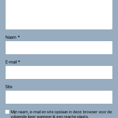
Naam
*
E-mail
*
Site
Mijn naam, e-mail en site opslaan in deze browser voor de
volgende keer wanneer ik een reactie plaats.