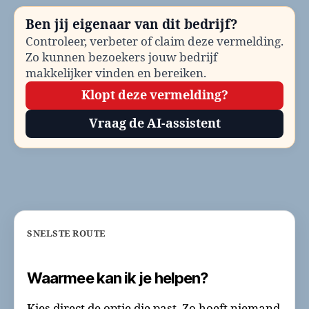
en
Ben jij eigenaar van dit bedrijf?
co
Controleer, verbeter of claim deze vermelding.
Zo kunnen bezoekers jouw bedrijf
makkelijker vinden en bereiken.
Klopt deze vermelding?
Vraag de AI-assistent
SNELSTE ROUTE
Waarmee kan ik je helpen?
Kies direct de optie die past. Zo hoeft niemand