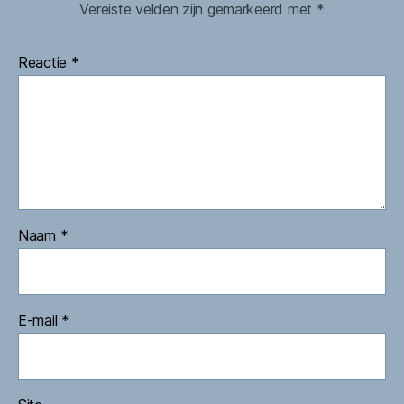
Vereiste velden zijn gemarkeerd met
*
Reactie
*
Naam
*
E-mail
*