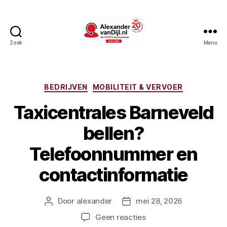
Zoek
Menu
AlexandervanDijl.nl
Categorieën
BEDRIJVEN
MOBILITEIT & VERVOER
Taxicentrales Barneveld
bellen?
Telefoonnummer en
contactinformatie
Door
alexander
mei 28, 2026
Berichtauteur
Berichtdatum
op
Geen reacties