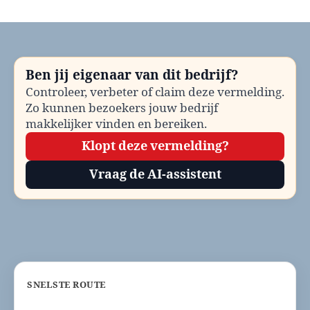
Taxicentrales
Barneveld
bellen?
Telefoonnummer
en
Ben jij eigenaar van dit bedrijf?
contactinformatie
Controleer, verbeter of claim deze vermelding.
Zo kunnen bezoekers jouw bedrijf
makkelijker vinden en bereiken.
Klopt deze vermelding?
Vraag de AI-assistent
SNELSTE ROUTE