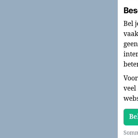
Bes
Bel 
vaak
geen
inte
bete
Voor
veel
webs
Be
Sommi