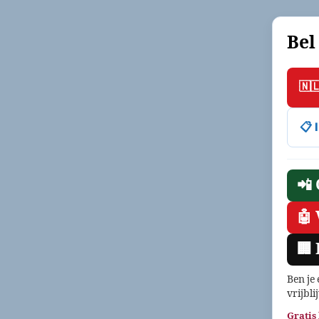
Bel
🇳
📋
📲
🤖
🏢
Ben je
vrijbli
Gratis