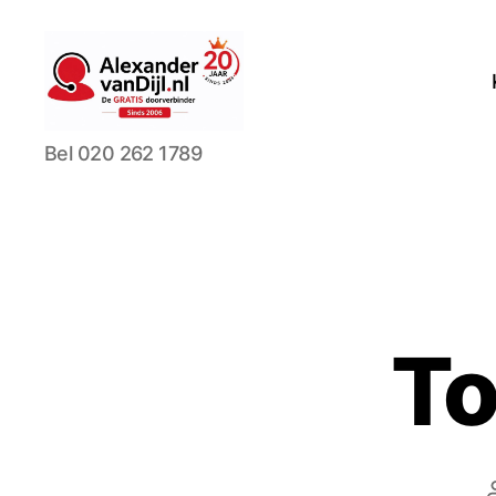
AlexandervanDijl.nl
Bel 020 262 1789
To