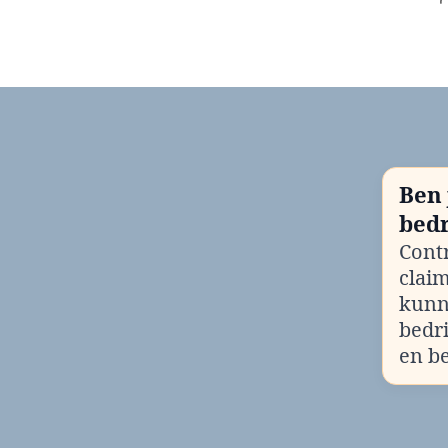
Ben 
bedr
Contr
clai
kunn
bedr
en b