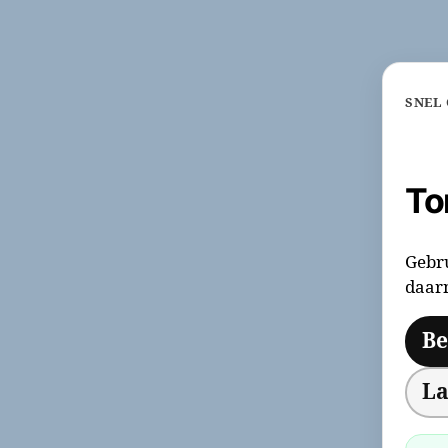
SNEL
To
Gebru
daar
Be
La