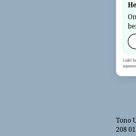
He
On
be
Lukt h
namens
Tono U
208 01