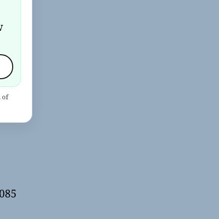
w
 of
 085