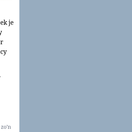
ek je
y
er
acy
,
 zo’n