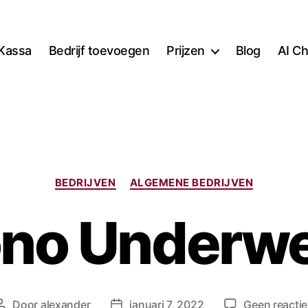
Kassa
Bedrijf toevoegen
Prijzen
Blog
AI Ch
Categorieën
BEDRIJVEN
ALGEMENE BEDRIJVEN
no Underw
Door
alexander
januari 7, 2022
Geen reacti
Berichtauteur
Berichtdatum