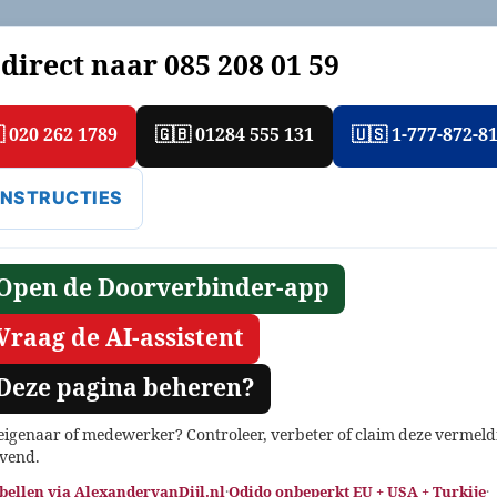
 direct naar
085 208 01 59
 020 262 1789
🇬🇧 01284 555 131
🇺🇸 1-777-872-8
 INSTRUCTIES
 Open de Doorverbinder-app
 Vraag de AI-assistent
 Deze pagina beheren?
 eigenaar of medewerker? Controleer, verbeter of claim deze vermeld
jvend.
 bellen via AlexandervanDijl.nl
·
Odido onbeperkt EU + USA + Turkije
·