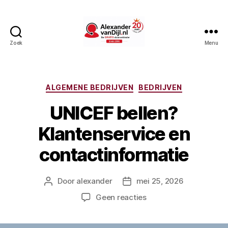
Zoek
Menu
AlexandervanDijl.nl
Categorieën
ALGEMENE BEDRIJVEN
BEDRIJVEN
UNICEF bellen?
Klantenservice en
contactinformatie
Door
alexander
mei 25, 2026
Berichtauteur
Berichtdatum
op
Geen reacties
UNICEF
bellen?