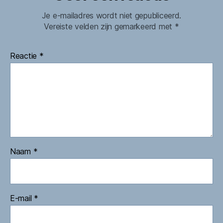
Je e-mailadres wordt niet gepubliceerd.
Vereiste velden zijn gemarkeerd met
*
Reactie
*
Naam
*
E-mail
*