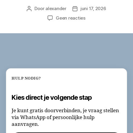
Door
alexander
juni 17, 2026
Berichtauteur
Berichtdatum
op
Geen reacties
Verslaafd
aan
bellen
naar
betaalde
nummers?
Doorbreek
het
patroon
HULP NODIG?
Kies direct je volgende stap
Je kunt gratis doorverbinden, je vraag stellen
via WhatsApp of persoonlijke hulp
aanvragen.