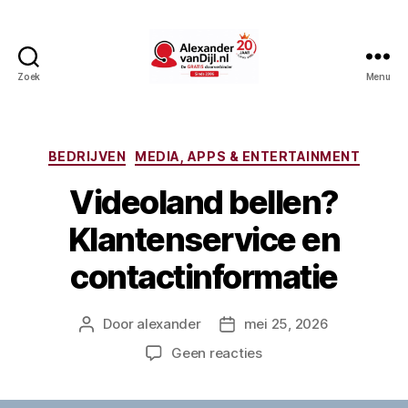
Zoek
Menu
AlexandervanDijl.nl
Categorieën
BEDRIJVEN
MEDIA, APPS & ENTERTAINMENT
Videoland bellen?
Klantenservice en
contactinformatie
Door
alexander
mei 25, 2026
Berichtauteur
Berichtdatum
op
Geen reacties
Videoland
bellen?