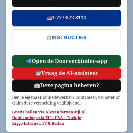
1-777-872-8114
INSTRUCTIES
Open de Doorverbinder-app
Vraag de AI-assistent
Deze pagina beheren?
Ben je eigenaar of medewerker? Controleer, verbeter of
claim deze vermelding vrijblijvend.
Gratis bellen via AlexandervanDijl.nl
·
Odido onbeperkt EU + USA + Turkije
·
Ziggo Internet, TV & Bellen