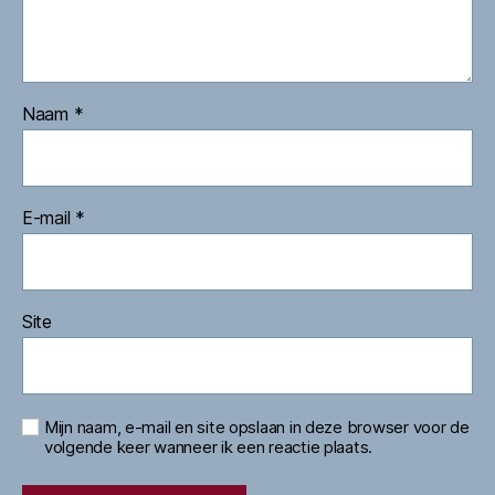
Naam
*
E-mail
*
Site
Mijn naam, e-mail en site opslaan in deze browser voor de
volgende keer wanneer ik een reactie plaats.