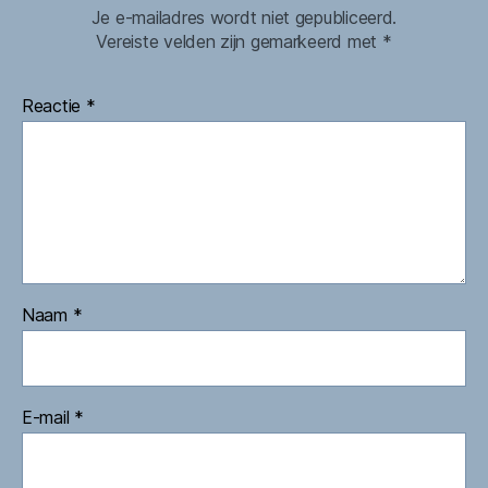
Je e-mailadres wordt niet gepubliceerd.
Vereiste velden zijn gemarkeerd met
*
Reactie
*
Naam
*
E-mail
*