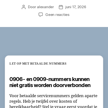
Door
alexander
juni 17, 2026
Berichtauteur
Berichtdatum
op
Geen reacties
Waarom
AlexandervanDijl.nl
niet
doorverbindt
naar
0906
en
0909
LET OP MET BETAALDE NUMMERS
0906- en 0909-nummers kunnen
niet gratis worden doorverbonden
Voor betaalde servicenummers gelden aparte
regels. Heb je twijfel over kosten of
bereikbaarheid? Stel je vraag eerst voordat je