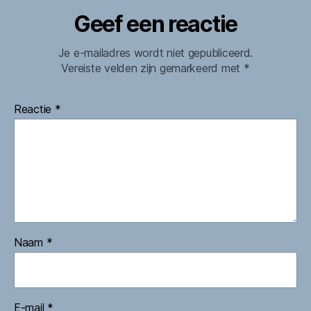
Geef een reactie
Je e-mailadres wordt niet gepubliceerd.
Vereiste velden zijn gemarkeerd met
*
Reactie
*
Naam
*
E-mail
*