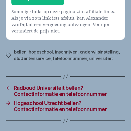
Sommige links op deze pagina zijn affiliate links.
Als je via zo’n link iets afsluit, kan Alexander
vanDijl.nl een vergoeding ontvangen. Voor jou
verandert de prijs niet.
bellen
,
hogeschool
,
inschrijven
,
onderwijsinstelling
,
Tags
studentenservice
,
telefoonnummer
,
universiteit
←
Radboud Universiteit bellen?
Contactinformatie en telefoonnummer
→
Hogeschool Utrecht bellen?
Contactinformatie en telefoonnummer