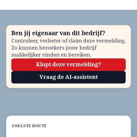
Wageningen
University
&
Research
bellen?
Ben jij eigenaar van dit bedrijf?
Contactinformatie
Controleer, verbeter of claim deze vermelding.
en
Zo kunnen bezoekers jouw bedrijf
telefoonnummer
makkelijker vinden en bereiken.
Klopt deze vermelding?
Vraag de AI-assistent
SNELSTE ROUTE