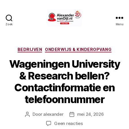
Zoek
Menu
AlexandervanDijl.nl
Categorieën
BEDRIJVEN
ONDERWIJS & KINDEROPVANG
Wageningen University
& Research bellen?
Contactinformatie en
telefoonnummer
Door
alexander
mei 24, 2026
Berichtauteur
Berichtdatum
op
Geen reacties