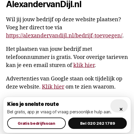
AlexandervanDijl.nl
Wil jij jouw bedrijf op deze website plaatsen?
Voeg her direct toe via
https://alexandervandijl.nl/bedrijf-toevoegen/
.
Het plaatsen van jouw bedrijf met
telefoonnummer is gratis. Voor overige tarieven
kan je een email sturen of
klik hier
.
Advertenties van Google staan ook tijdelijk op
deze website.
Klik hier
om te zien waarom.
Kies je snelste route
×
Bel gratis, app je vraag of vraag persoonlijke hulp aan.
© 2026
AlexandervanDijl.nl
Omhoog
↑
Privacy Policy
Gratis bedrijfsscan
Bel 020 262 1789