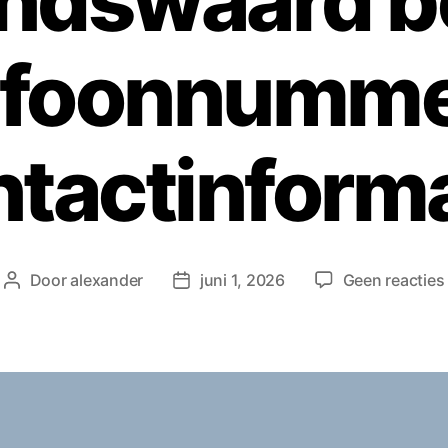
ndswaard b
efoonnumme
ntactinforma
Door
alexander
juni 1, 2026
Geen reacties
Berichtauteur
Berichtdatum