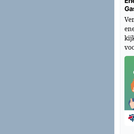
Ene
Ga
Ver
ene
kij
voo