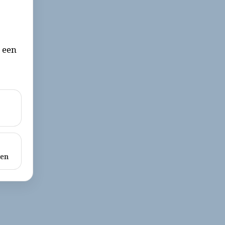
r een
ken