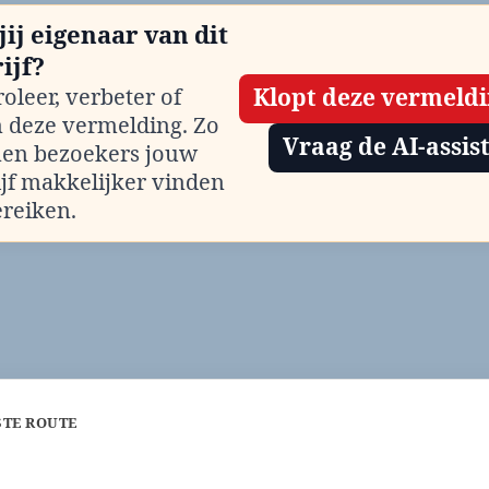
jij eigenaar van dit
ijf?
oleer, verbeter of
Klopt deze vermeld
m deze vermelding. Zo
Vraag de AI-assis
en bezoekers jouw
ijf makkelijker vinden
ereiken.
STE ROUTE