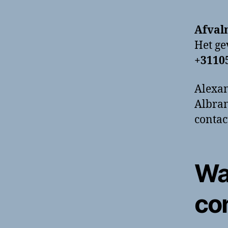
Afval
Het g
+3110
Alexan
Albran
contac
Wa
co