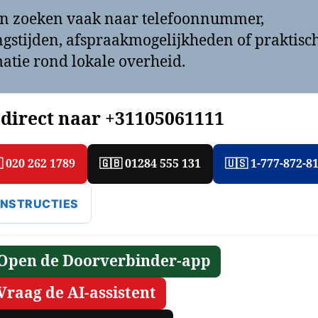
n zoeken vaak naar telefoonnummer,
gstijden, afspraakmogelijkheden of praktisc
atie rond lokale overheid.
 direct naar
+31105061111
 020 262 1789
🇬🇧 01284 555 131
🇺🇸 1-777-872-8
 INSTRUCTIES
 Open de Doorverbinder-app
 Vraag de AI-assistent