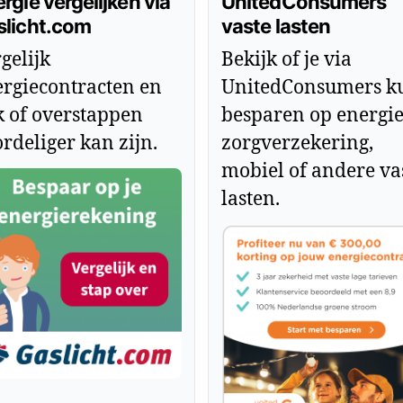
rgie vergelijken via
UnitedConsumers
slicht.com
vaste lasten
gelijk
Bekijk of je via
rgiecontracten en
UnitedConsumers k
k of overstappen
besparen op energie
rdeliger kan zijn.
zorgverzekering,
mobiel of andere va
lasten.