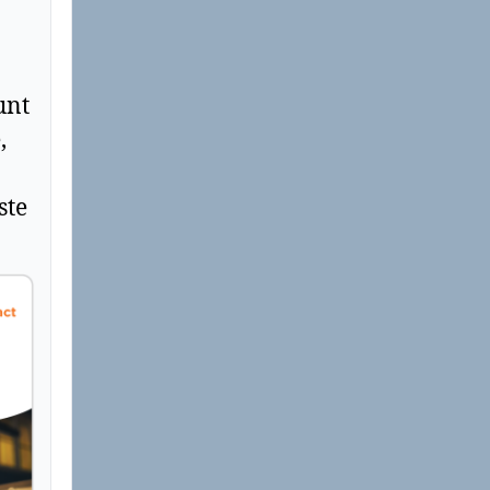
unt
,
ste