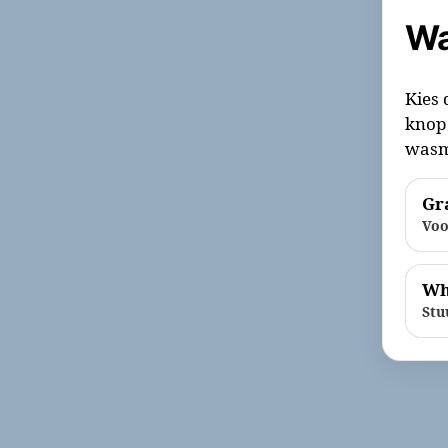
Wa
Kies 
knop 
wasm
Gra
Voo
Wh
Stu