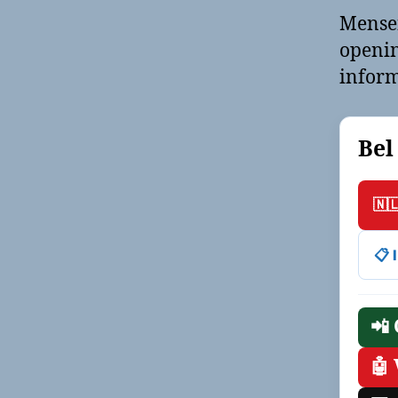
Mense
openin
inform
Bel
🇳
📋
📲
🤖