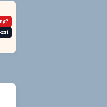
ing?
tent