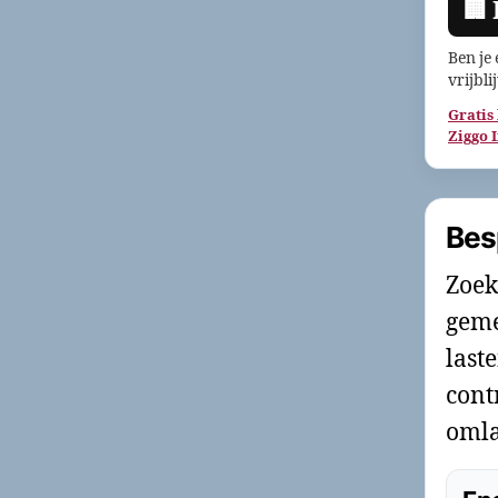
🏢
Ben je
vrijbli
Gratis
Ziggo 
Bes
Zoek
geme
last
cont
omla