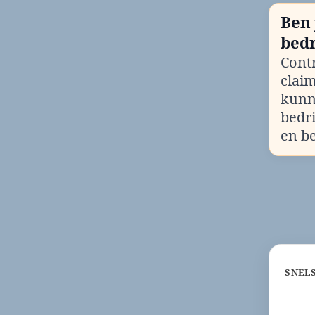
Ben 
bedr
Contr
clai
kunn
bedr
en b
SNEL