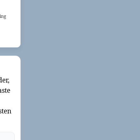
ing
der,
aste
sten