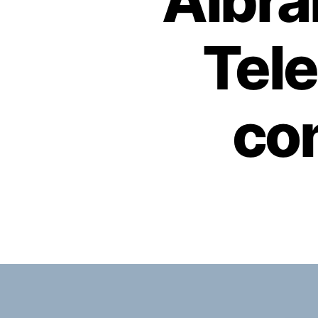
Albra
Tel
co