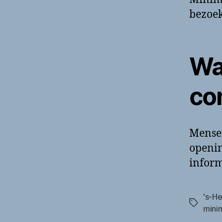
bezoek
Wa
co
Mense
openin
inform
's-H
Tags
mini