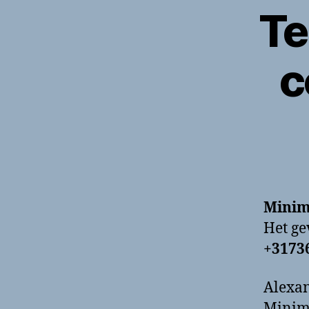
Te
c
Minim
Het g
+3173
Alexan
Minima