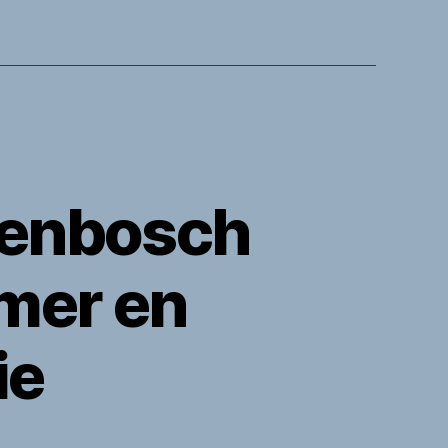
genbosch
mer en
ie