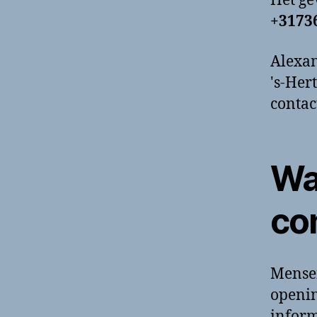
Het g
+3173
Alexan
's-Her
contac
Wa
co
Mense
openin
inform