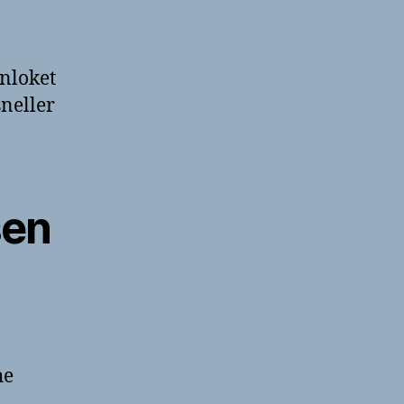
en
contactinformatie
enloket
neller
sen
he