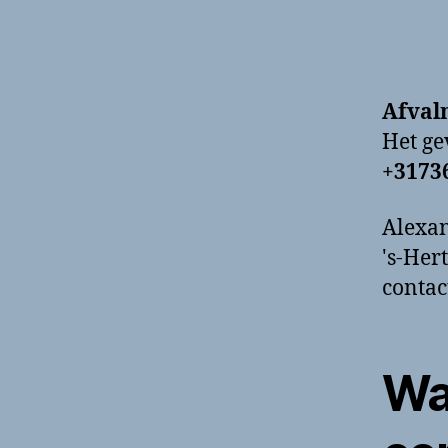
Afval
Het g
+3173
Alexan
's-Her
contac
Wa