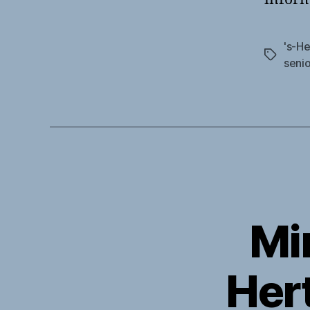
's-H
Tags
seni
Mi
Her