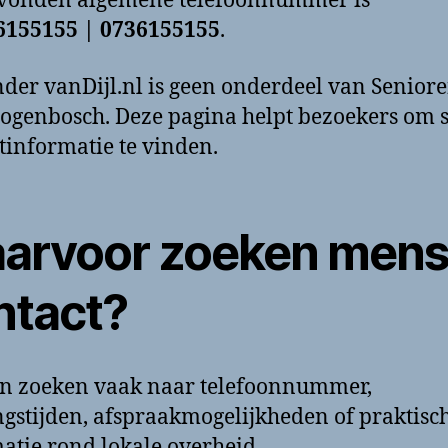
evonden algemene telefoonnummer is
6155155 | 0736155155
.
der vanDijl.nl is geen onderdeel van Senior
togenbosch. Deze pagina helpt bezoekers om s
tinformatie te vinden.
arvoor zoeken men
ntact?
n zoeken vaak naar telefoonnummer,
gstijden, afspraakmogelijkheden of praktisc
atie rond lokale overheid.