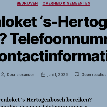
Categorieën
BEDRIJVEN
OVERHEID & GEMEENTEN
loket ‘s-Hert
n? Telefoonnum
ontactinformat
Door
alexander
juni 1, 2026
Geen reacties
Berichtauteur
Berichtdatum
renloket 's-Hertogenbosch bereiken?