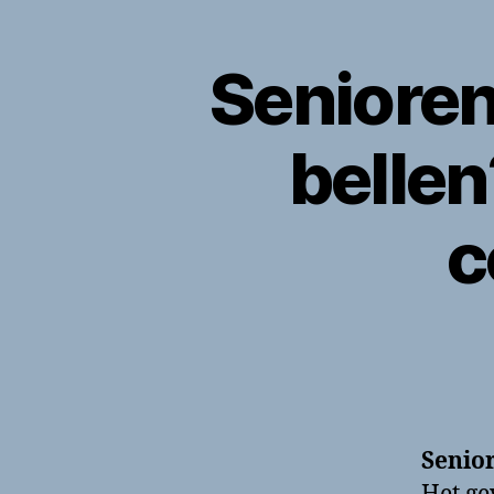
Senioren
belle
c
Senio