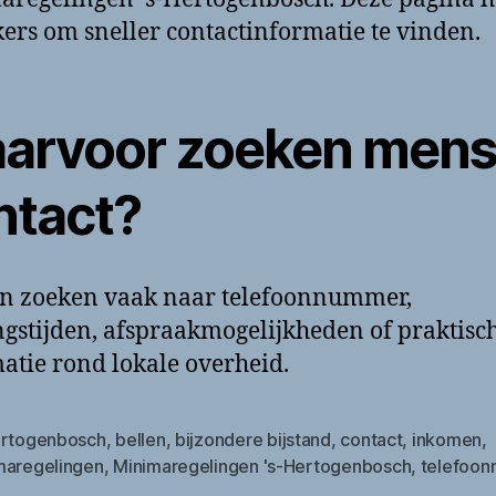
ers om sneller contactinformatie te vinden.
arvoor zoeken men
ntact?
n zoeken vaak naar telefoonnummer,
gstijden, afspraakmogelijkheden of praktisc
atie rond lokale overheid.
ertogenbosch
,
bellen
,
bijzondere bijstand
,
contact
,
inkomen
,
maregelingen
,
Minimaregelingen 's-Hertogenbosch
,
telefoo