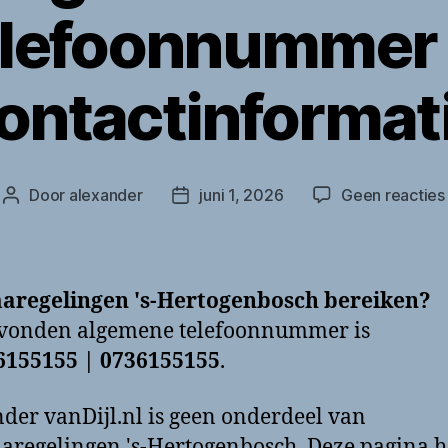
lefoonnummer
ontactinformat
Door
alexander
juni 1, 2026
Geen reacties
Berichtauteur
Berichtdatum
aregelingen 's-Hertogenbosch bereiken?
evonden algemene telefoonnummer is
6155155 | 0736155155
.
der vanDijl.nl is geen onderdeel van
regelingen 's-Hertogenbosch. Deze pagina h