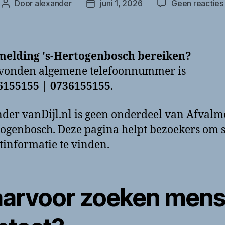
Door
alexander
juni 1, 2026
Geen reacties
Berichtauteur
Berichtdatum
melding 's-Hertogenbosch bereiken?
evonden algemene telefoonnummer is
6155155 | 0736155155
.
der vanDijl.nl is geen onderdeel van Afvalm
togenbosch. Deze pagina helpt bezoekers om s
tinformatie te vinden.
arvoor zoeken men