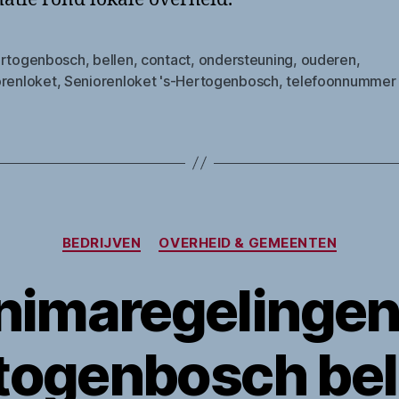
ertogenbosch
,
bellen
,
contact
,
ondersteuning
,
ouderen
,
orenloket
,
Seniorenloket 's-Hertogenbosch
,
telefoonnummer
Categorieën
BEDRIJVEN
OVERHEID & GEMEENTEN
nimaregelingen 
togenbosch bel