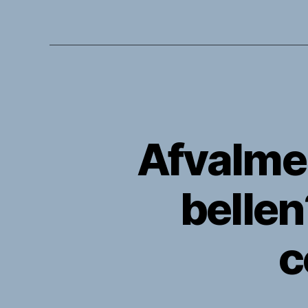
Afvalme
belle
c