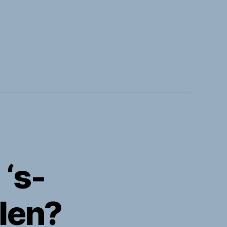
‘s-
len?