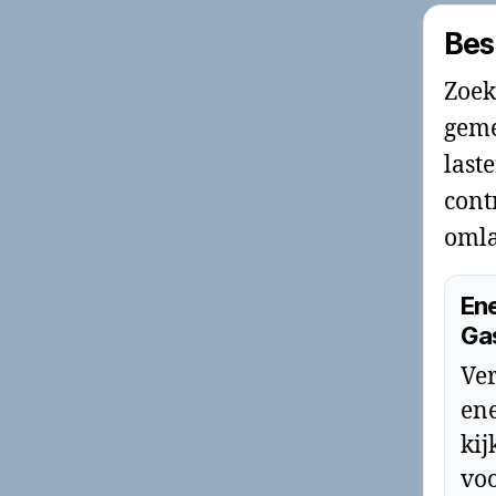
Bes
Zoek
geme
last
cont
omla
Ene
Ga
Ver
ene
kij
voo