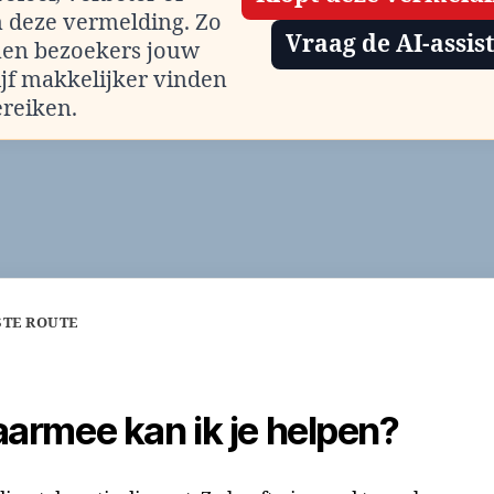
m deze vermelding. Zo
Vraag de AI-assis
en bezoekers jouw
ijf makkelijker vinden
ereiken.
STE ROUTE
armee kan ik je helpen?