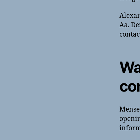
Alexan
Aa. De
contac
Wa
co
Mense
openin
inform