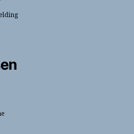
elding
sen
he