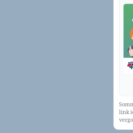
Sommi
link 
vergo