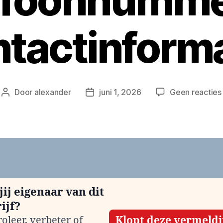
efoonnumme
tactinform
Door
alexander
juni 1, 2026
Geen reacties
Berichtauteur
Berichtdatum
jij eigenaar van dit
ijf?
oleer, verbeter of
Klopt deze vermeld