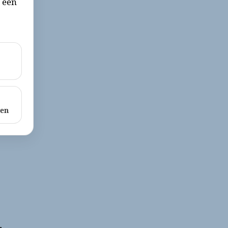
r een
ken
.