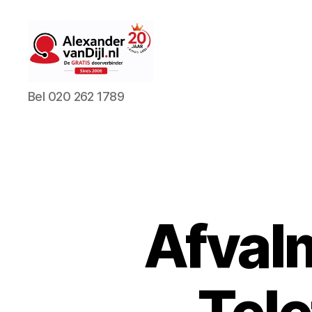
AlexandervanDijl.nl
Bel 020 262 1789
Afval