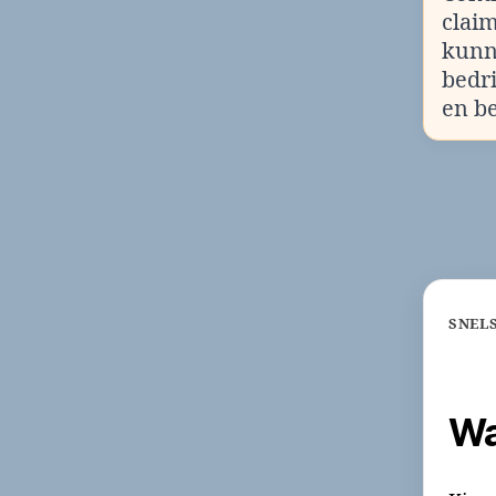
clai
kunn
bedr
en b
SNEL
Wa