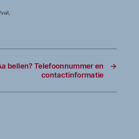
fvuil
,
Aa bellen? Telefoonnummer en
→
contactinformatie