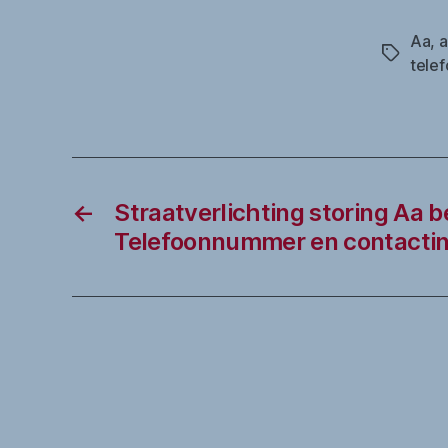
Aa
,
a
Tags
tele
←
Straatverlichting storing Aa b
Telefoonnummer en contactin