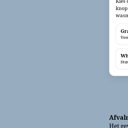
Kies 
knop 
wasm
Gra
Voo
Wh
Stu
Afval
Het g