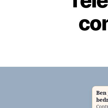
Tel
con
Ben 
bedr
Contr