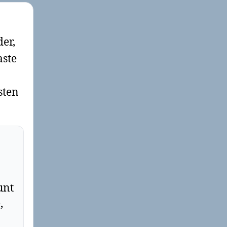
der,
aste
sten
unt
,