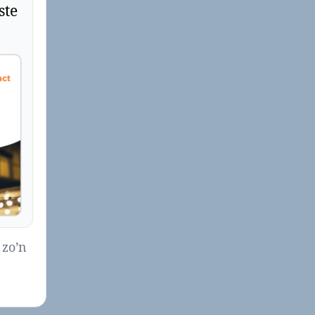
ste
 zo’n