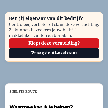
be
Te
en
Ben jij eigenaar van dit bedrijf?
co
Controleer, verbeter of claim deze vermelding.
Zo kunnen bezoekers jouw bedrijf
makkelijker vinden en bereiken.
Klopt deze vermelding?
Vraag de AI-assistent
SNELSTE ROUTE
Waarmee kan ik je helpen?