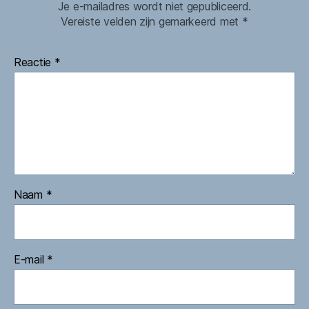
Je e-mailadres wordt niet gepubliceerd.
Vereiste velden zijn gemarkeerd met
*
Reactie
*
Naam
*
E-mail
*