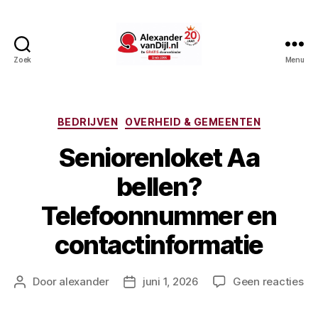
Zoek
Menu
AlexandervanDijl.nl
Categorieën
BEDRIJVEN
OVERHEID & GEMEENTEN
Seniorenloket Aa
bellen?
Telefoonnummer en
contactinformatie
op
Door
alexander
juni 1, 2026
Geen reacties
Berichtauteur
Berichtdatum
Se
Aa