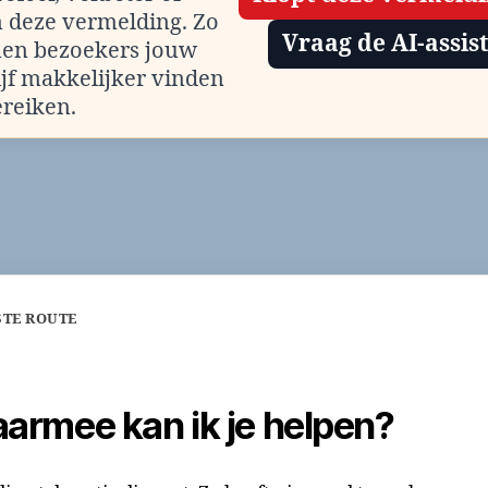
m deze vermelding. Zo
Vraag de AI-assis
en bezoekers jouw
ijf makkelijker vinden
ereiken.
STE ROUTE
armee kan ik je helpen?