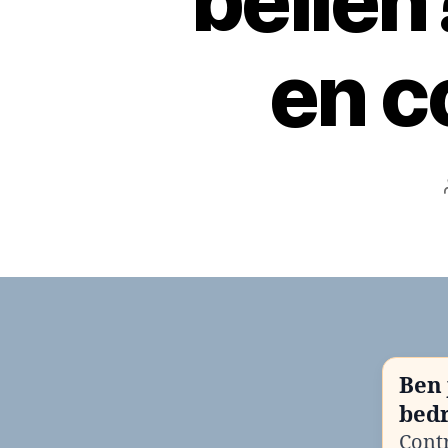
belle
en c
Ben 
bedr
Contr