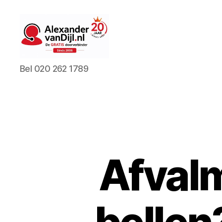
AlexandervanDijl.nl
Bel 020 262 1789
Afval