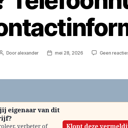
n? Telefoon
ontactinfor
Door
alexander
mei 28, 2026
Geen reactie
Berichtauteur
Berichtdatum
jij eigenaar van dit
ijf?
oleer, verbeter of
Klopt deze vermeld