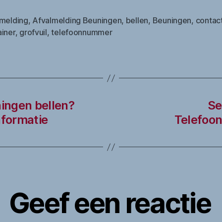
lmelding
,
Afvalmelding Beuningen
,
bellen
,
Beuningen
,
contac
ainer
,
grofvuil
,
telefoonnummer
ningen bellen?
Se
formatie
Telefoo
Geef een reactie