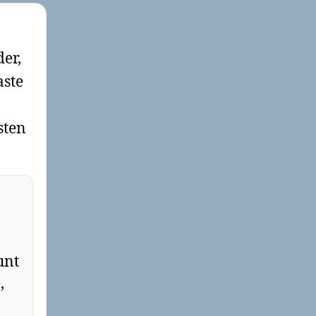
der,
aste
sten
unt
,