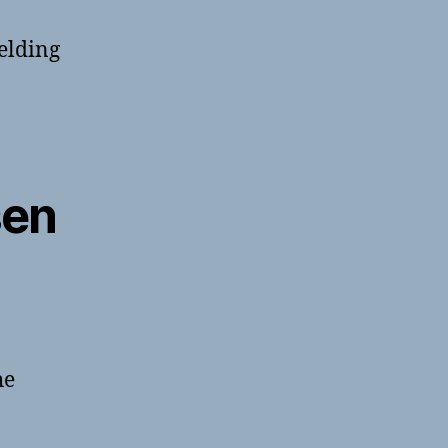
elding
sen
he