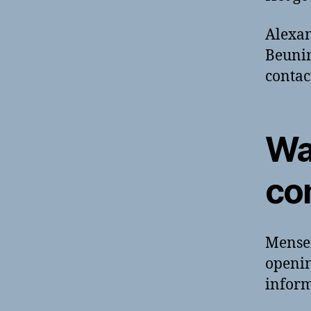
Alexan
Beunin
contac
Wa
co
Mense
openin
inform