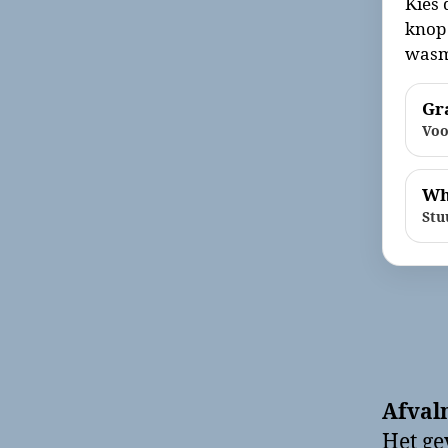
Kies 
knop 
wasm
Gra
Voo
Wh
Stu
Afval
Het g