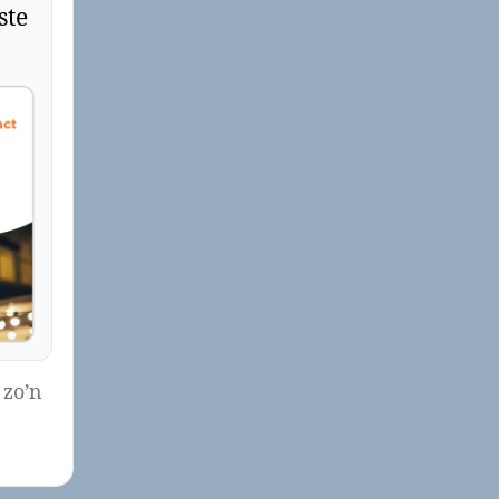
ste
 zo’n