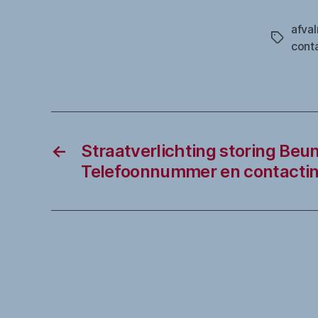
afva
Tags
cont
←
Straatverlichting storing Beu
Telefoonnummer en contactin