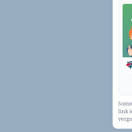
Sommi
link 
vergo