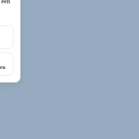
r een
ken