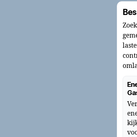
Bes
Zoek
geme
last
cont
omla
Ene
Ga
Ver
ene
kij
voo