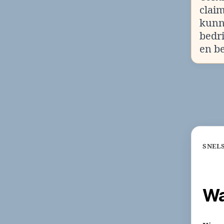
clai
kunn
bedr
en b
SNEL
Wa