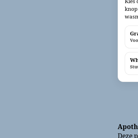
Kies 
knop 
wasm
Gra
Voo
Wh
Stu
Apoth
Deze p