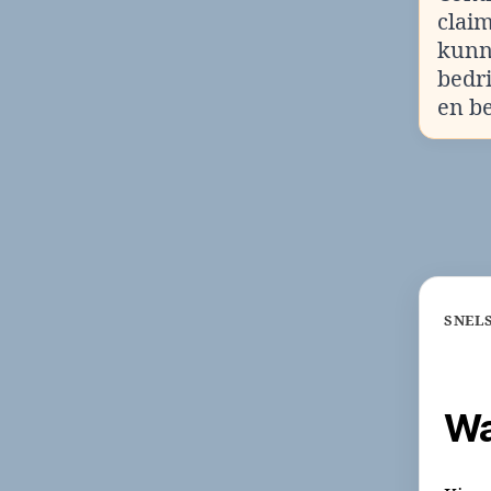
clai
kunn
bedr
en b
SNEL
Wa