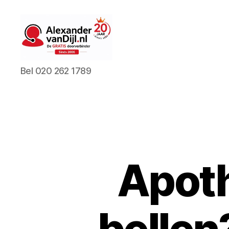
AlexandervanDijl.nl
Bel 020 262 1789
Apot