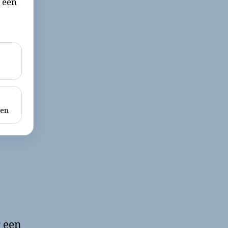
r een
ken
r een