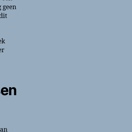
g geen
dit
ek
er
sen
van