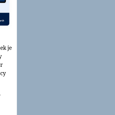
ek je
y
er
acy
,