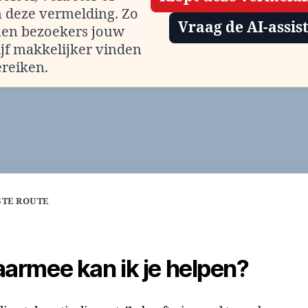
m deze vermelding. Zo
Vraag de AI-assis
en bezoekers jouw
ijf makkelijker vinden
ereiken.
STE ROUTE
armee kan ik je helpen?