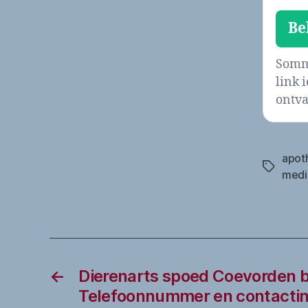
Be
Sommi
link 
ontva
apot
Tags
medi
←
Dierenarts spoed Coevorden b
Telefoonnummer en contactin