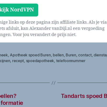
kijk NordVPN
ge links op deze pagina zijn affiliate links. Als je via
iets afsluit, kan Alexander vanDijl.nl een vergoeding
ngen. Voor jou verandert de prijs niet.
heek
,
Apotheek spoed Buren
,
bellen
,
Buren
,
contact
,
dienst
cijnen
,
recept
,
spoedapotheek
,
telefoonnummer
ellen?
Tandarts spoed 
formatie