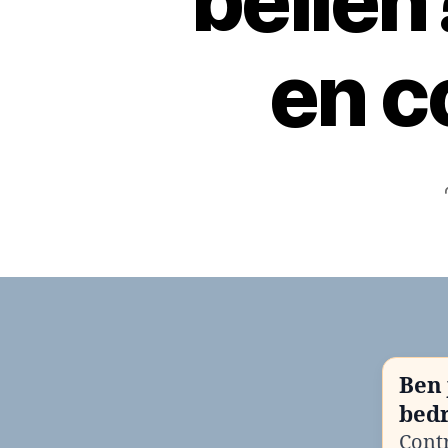
belle
en c
Ben 
bedr
Contr