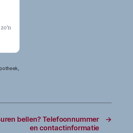
 zo’n
apotheek
,
Buren bellen? Telefoonnummer
→
en contactinformatie