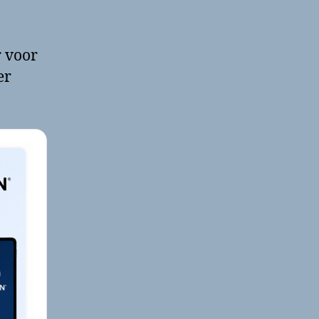
r voor
er