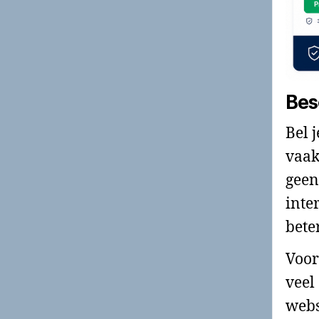
Bes
Bel 
vaak
geen
inte
bete
Voor
veel
webs