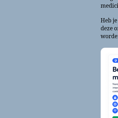
medici
Heb je
deze o
worde