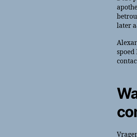
apothe
betrou
later 
Alexan
spoed 
contac
Wa
co
Vragen