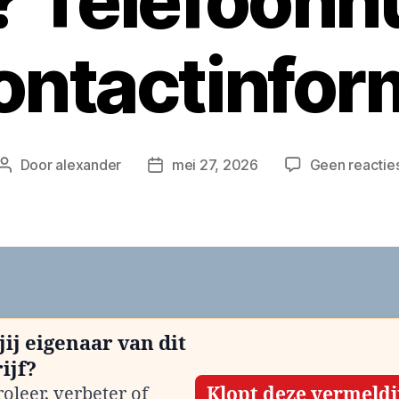
n? Telefoon
ontactinfor
Door
alexander
mei 27, 2026
Geen reactie
Berichtauteur
Berichtdatum
jij eigenaar van dit
ijf?
oleer, verbeter of
Klopt deze vermeld