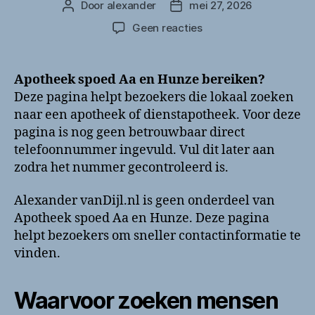
Door
alexander
mei 27, 2026
Berichtauteur
Berichtdatum
op
Geen reacties
Apotheek
spoed
Aa
Apotheek spoed Aa en Hunze bereiken?
en
Deze pagina helpt bezoekers die lokaal zoeken
Hunze
naar een apotheek of dienstapotheek. Voor deze
bellen?
pagina is nog geen betrouwbaar direct
Telefoonnummer
telefoonnummer ingevuld. Vul dit later aan
en
zodra het nummer gecontroleerd is.
contactinformatie
Alexander vanDijl.nl is geen onderdeel van
Apotheek spoed Aa en Hunze. Deze pagina
helpt bezoekers om sneller contactinformatie te
vinden.
Waarvoor zoeken mensen