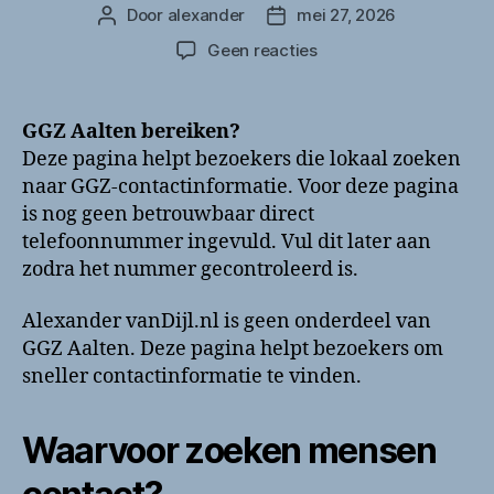
Door
alexander
mei 27, 2026
Berichtauteur
Berichtdatum
op
Geen reacties
GGZ
Aalten
bellen?
GGZ Aalten bereiken?
Telefoonnummer
Deze pagina helpt bezoekers die lokaal zoeken
en
naar GGZ-contactinformatie. Voor deze pagina
contactinformatie
is nog geen betrouwbaar direct
telefoonnummer ingevuld. Vul dit later aan
zodra het nummer gecontroleerd is.
Alexander vanDijl.nl is geen onderdeel van
GGZ Aalten. Deze pagina helpt bezoekers om
sneller contactinformatie te vinden.
Waarvoor zoeken mensen