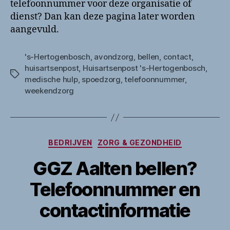
telefoonnummer voor deze organisatie of
dienst? Dan kan deze pagina later worden
aangevuld.
's-Hertogenbosch
,
avondzorg
,
bellen
,
contact
,
huisartsenpost
,
Huisartsenpost 's-Hertogenbosch
,
Tags
medische hulp
,
spoedzorg
,
telefoonnummer
,
weekendzorg
Categorieën
BEDRIJVEN
ZORG & GEZONDHEID
GGZ Aalten bellen?
Telefoonnummer en
contactinformatie