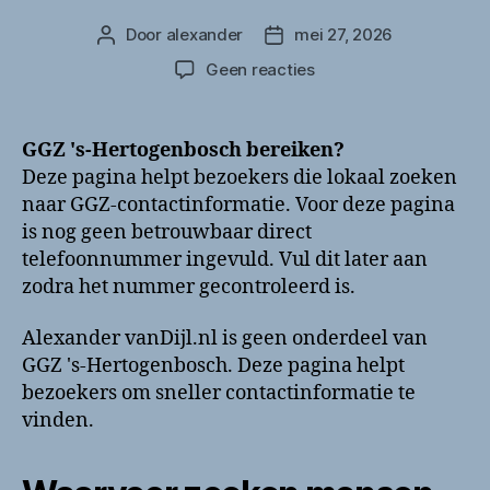
Door
alexander
mei 27, 2026
Berichtauteur
Berichtdatum
op
Geen reacties
GGZ
‘s-
Hertogenbosch
GGZ 's-Hertogenbosch bereiken?
bellen?
Deze pagina helpt bezoekers die lokaal zoeken
Telefoonnummer
naar GGZ-contactinformatie. Voor deze pagina
en
is nog geen betrouwbaar direct
contactinformatie
telefoonnummer ingevuld. Vul dit later aan
zodra het nummer gecontroleerd is.
Alexander vanDijl.nl is geen onderdeel van
GGZ 's-Hertogenbosch. Deze pagina helpt
bezoekers om sneller contactinformatie te
vinden.