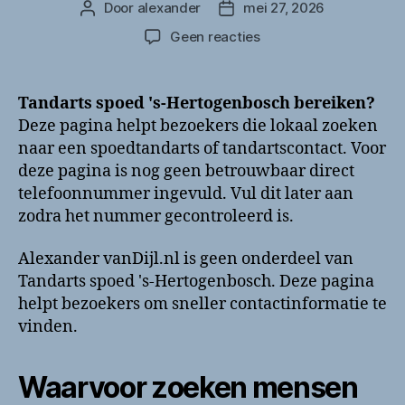
Door
alexander
mei 27, 2026
Berichtauteur
Berichtdatum
op
Geen reacties
Tandarts
spoed
‘s-
Tandarts spoed 's-Hertogenbosch bereiken?
Hertogenbosch
Deze pagina helpt bezoekers die lokaal zoeken
bellen?
naar een spoedtandarts of tandartscontact. Voor
Telefoonnummer
deze pagina is nog geen betrouwbaar direct
en
telefoonnummer ingevuld. Vul dit later aan
contactinformatie
zodra het nummer gecontroleerd is.
Alexander vanDijl.nl is geen onderdeel van
Tandarts spoed 's-Hertogenbosch. Deze pagina
helpt bezoekers om sneller contactinformatie te
vinden.
Waarvoor zoeken mensen