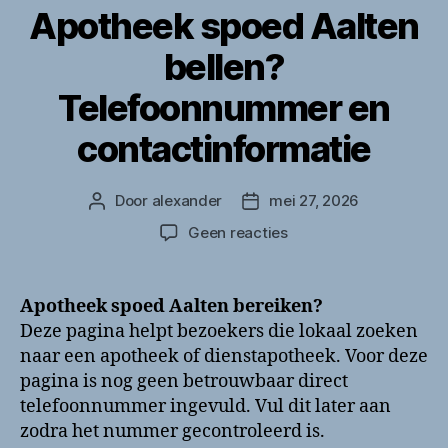
Apotheek spoed Aalten
bellen?
Telefoonnummer en
contactinformatie
Door
alexander
mei 27, 2026
Berichtauteur
Berichtdatum
op
Geen reacties
Apotheek
spoed
Aalten
Apotheek spoed Aalten bereiken?
bellen?
Deze pagina helpt bezoekers die lokaal zoeken
Telefoonnummer
naar een apotheek of dienstapotheek. Voor deze
en
pagina is nog geen betrouwbaar direct
contactinformatie
telefoonnummer ingevuld. Vul dit later aan
zodra het nummer gecontroleerd is.