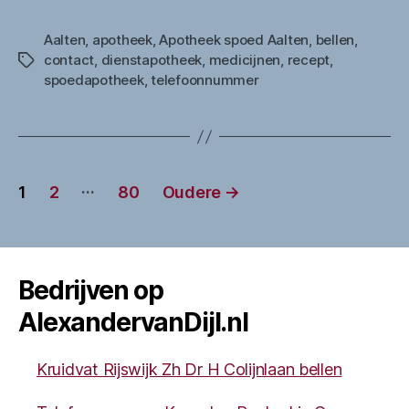
Aalten
,
apotheek
,
Apotheek spoed Aalten
,
bellen
,
contact
,
dienstapotheek
,
medicijnen
,
recept
,
Tags
spoedapotheek
,
telefoonnummer
Berichten
…
1
2
80
Oudere
→
paginering
Bedrijven op
AlexandervanDijl.nl
Kruidvat Rijswijk Zh Dr H Colijnlaan bellen