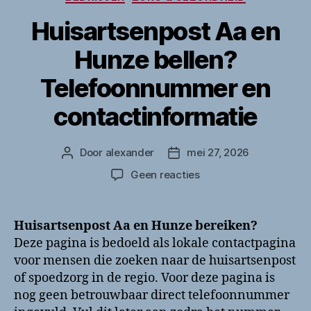
Huisartsenpost Aa en
Hunze bellen?
Telefoonnummer en
contactinformatie
Door
alexander
mei 27, 2026
Berichtauteur
Berichtdatum
op
Geen reacties
Huisartsenpost
Aa
en
Huisartsenpost Aa en Hunze bereiken?
Hunze
Deze pagina is bedoeld als lokale contactpagina
bellen?
voor mensen die zoeken naar de huisartsenpost
Telefoonnummer
of spoedzorg in de regio. Voor deze pagina is
en
nog geen betrouwbaar direct telefoonnummer
contactinformatie