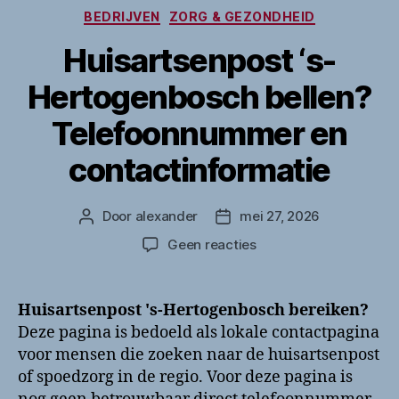
Categorieën
BEDRIJVEN
ZORG & GEZONDHEID
Huisartsenpost ‘s-
Hertogenbosch bellen?
Telefoonnummer en
contactinformatie
Door
alexander
mei 27, 2026
Berichtauteur
Berichtdatum
op
Geen reacties
Huisartsenpost
‘s-
Hertogenbosch
Huisartsenpost 's-Hertogenbosch bereiken?
bellen?
Deze pagina is bedoeld als lokale contactpagina
Telefoonnummer
voor mensen die zoeken naar de huisartsenpost
en
of spoedzorg in de regio. Voor deze pagina is
contactinformatie