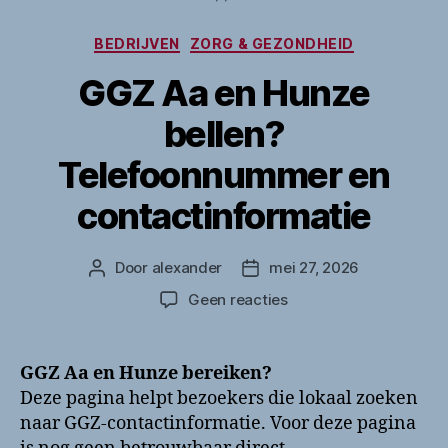
Categorieën
BEDRIJVEN
ZORG & GEZONDHEID
GGZ Aa en Hunze
bellen?
Telefoonnummer en
contactinformatie
Door
alexander
mei 27, 2026
Berichtauteur
Berichtdatum
op
Geen reacties
GGZ
Aa
en
GGZ Aa en Hunze bereiken?
Hunze
Deze pagina helpt bezoekers die lokaal zoeken
bellen?
naar GGZ-contactinformatie. Voor deze pagina
Telefoonnummer