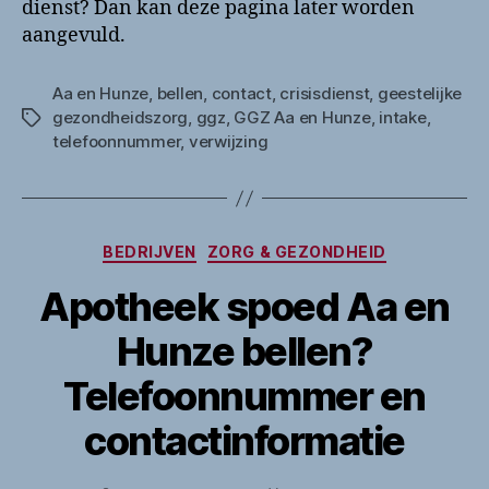
dienst? Dan kan deze pagina later worden
aangevuld.
Aa en Hunze
,
bellen
,
contact
,
crisisdienst
,
geestelijke
gezondheidszorg
,
ggz
,
GGZ Aa en Hunze
,
intake
,
Tags
telefoonnummer
,
verwijzing
Categorieën
BEDRIJVEN
ZORG & GEZONDHEID
Apotheek spoed Aa en
Hunze bellen?
Telefoonnummer en
contactinformatie