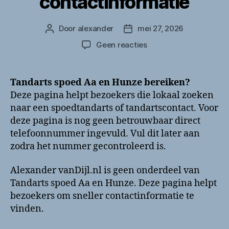
contactinformatie
Door
alexander
mei 27, 2026
Berichtauteur
Berichtdatum
op
Geen reacties
Tandarts
spoed
Aa
Tandarts spoed Aa en Hunze bereiken?
en
Deze pagina helpt bezoekers die lokaal zoeken
Hunze
naar een spoedtandarts of tandartscontact. Voor
bellen?
deze pagina is nog geen betrouwbaar direct
Telefoonnummer
telefoonnummer ingevuld. Vul dit later aan
en
zodra het nummer gecontroleerd is.
contactinformatie
Alexander vanDijl.nl is geen onderdeel van
Tandarts spoed Aa en Hunze. Deze pagina helpt
bezoekers om sneller contactinformatie te
vinden.