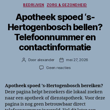
Categorieën
BEDRIJVEN
ZORG & GEZONDHEID
Apotheek spoed ‘s-
Hertogenbosch bellen?
Telefoonnummer en
contactinformatie
Door
alexander
mei 27, 2026
Berichtauteur
Berichtdatum
op
Geen reacties
Apotheek
spoed
‘s-
Apotheek spoed 's-Hertogenbosch bereiken?
Hertogenbosch
Deze pagina helpt bezoekers die lokaal zoeken
bellen?
naar een apotheek of dienstapotheek. Voor deze
Telefoonnummer
pagina is nog geen betrouwbaar direct
en