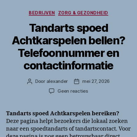
Categorieën
BEDRIJVEN
ZORG & GEZONDHEID
Tandarts spoed
Achtkarspelen bellen?
Telefoonnummer en
contactinformatie
Door
alexander
mei 27, 2026
Berichtauteur
Berichtdatum
op
Geen reacties
Tandarts
spoed
Achtkarspelen
Tandarts spoed Achtkarspelen bereiken?
bellen?
Deze pagina helpt bezoekers die lokaal zoeken
Telefoonnummer
naar een spoedtandarts of tandartscontact. Voor
en
deze pagina is nog geen betrouwbaar direct