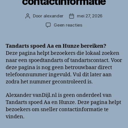
contactinformatie
Door
alexander
mei 27, 2026
Berichtauteur
Berichtdatum
op
Geen reacties
Tandarts
spoed
Aa
Tandarts spoed Aa en Hunze bereiken?
en
Deze pagina helpt bezoekers die lokaal zoeken
Hunze
naar een spoedtandarts of tandartscontact. Voor
bellen?
deze pagina is nog geen betrouwbaar direct
Telefoonnummer
telefoonnummer ingevuld. Vul dit later aan
en
zodra het nummer gecontroleerd is.
contactinformatie
Alexander vanDijl.nl is geen onderdeel van
Tandarts spoed Aa en Hunze. Deze pagina helpt
bezoekers om sneller contactinformatie te
vinden.