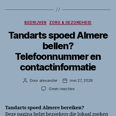
Categorieën
BEDRIJVEN
ZORG & GEZONDHEID
Tandarts spoed Almere
bellen?
Telefoonnummer en
contactinformatie
Door
alexander
mei 27, 2026
Berichtauteur
Berichtdatum
op
Geen reacties
Tandarts
spoed
Almere
Tandarts spoed Almere bereiken?
bellen?
Deze pagina helpt bezoekers die lokaal zoeken