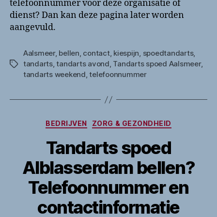
telefoonnummer voor deze organisatie of
dienst? Dan kan deze pagina later worden
aangevuld.
Aalsmeer
,
bellen
,
contact
,
kiespijn
,
spoedtandarts
,
tandarts
,
tandarts avond
,
Tandarts spoed Aalsmeer
,
Tags
tandarts weekend
,
telefoonnummer
Categorieën
BEDRIJVEN
ZORG & GEZONDHEID
Tandarts spoed
Alblasserdam bellen?
Telefoonnummer en
contactinformatie