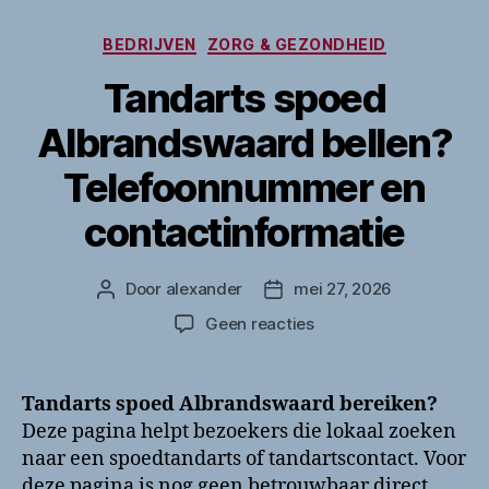
Categorieën
BEDRIJVEN
ZORG & GEZONDHEID
Tandarts spoed
Albrandswaard bellen?
Telefoonnummer en
contactinformatie
Door
alexander
mei 27, 2026
Berichtauteur
Berichtdatum
op
Geen reacties
Tandarts
spoed
Albrandswaard
Tandarts spoed Albrandswaard bereiken?
bellen?
Deze pagina helpt bezoekers die lokaal zoeken
Telefoonnummer
naar een spoedtandarts of tandartscontact. Voor
en
deze pagina is nog geen betrouwbaar direct