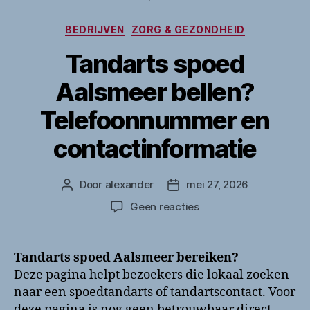
Categorieën
BEDRIJVEN
ZORG & GEZONDHEID
Tandarts spoed
Aalsmeer bellen?
Telefoonnummer en
contactinformatie
Door
alexander
mei 27, 2026
Berichtauteur
Berichtdatum
op
Geen reacties
Tandarts
spoed
Aalsmeer
Tandarts spoed Aalsmeer bereiken?
bellen?
Deze pagina helpt bezoekers die lokaal zoeken
Telefoonnummer
naar een spoedtandarts of tandartscontact. Voor
en
deze pagina is nog geen betrouwbaar direct