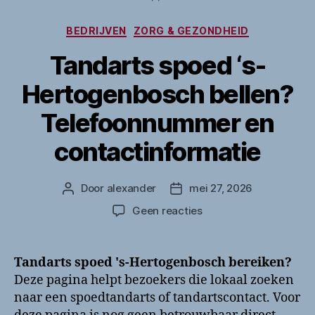
Categorieën
BEDRIJVEN
ZORG & GEZONDHEID
Tandarts spoed ‘s-
Hertogenbosch bellen?
Telefoonnummer en
contactinformatie
Door
alexander
mei 27, 2026
Berichtauteur
Berichtdatum
op
Geen reacties
Tandarts
spoed
‘s-
Tandarts spoed 's-Hertogenbosch bereiken?
Hertogenbosch
Deze pagina helpt bezoekers die lokaal zoeken
bellen?
naar een spoedtandarts of tandartscontact. Voor
Telefoonnummer