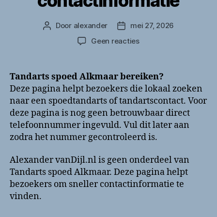
contactinformatie
Door
alexander
mei 27, 2026
Berichtauteur
Berichtdatum
op
Geen reacties
Tandarts
spoed
Alkmaar
Tandarts spoed Alkmaar bereiken?
bellen?
Deze pagina helpt bezoekers die lokaal zoeken
Telefoonnummer
naar een spoedtandarts of tandartscontact. Voor
en
deze pagina is nog geen betrouwbaar direct
contactinformatie
telefoonnummer ingevuld. Vul dit later aan
zodra het nummer gecontroleerd is.
Alexander vanDijl.nl is geen onderdeel van
Tandarts spoed Alkmaar. Deze pagina helpt
bezoekers om sneller contactinformatie te
vinden.