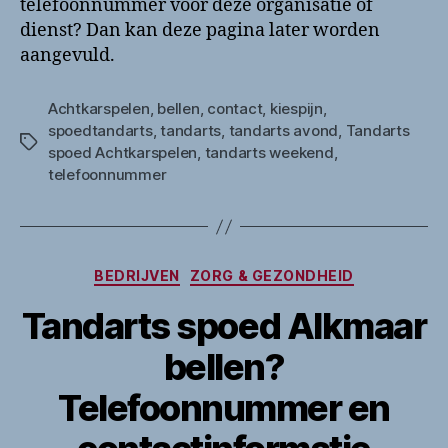
telefoonnummer voor deze organisatie of
dienst? Dan kan deze pagina later worden
aangevuld.
Achtkarspelen
,
bellen
,
contact
,
kiespijn
,
spoedtandarts
,
tandarts
,
tandarts avond
,
Tandarts
Tags
spoed Achtkarspelen
,
tandarts weekend
,
telefoonnummer
Categorieën
BEDRIJVEN
ZORG & GEZONDHEID
Tandarts spoed Alkmaar
bellen?
Telefoonnummer en