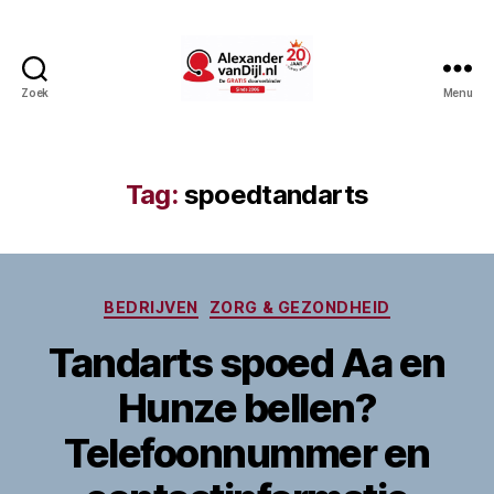
Zoek
Menu
AlexandervanDijl.nl
Tag:
spoedtandarts
Categorieën
BEDRIJVEN
ZORG & GEZONDHEID
Tandarts spoed Aa en
Hunze bellen?
Telefoonnummer en