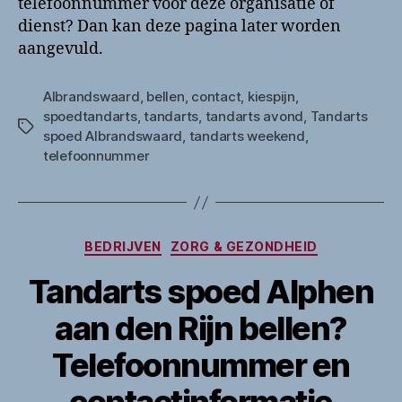
telefoonnummer voor deze organisatie of
dienst? Dan kan deze pagina later worden
aangevuld.
Albrandswaard
,
bellen
,
contact
,
kiespijn
,
spoedtandarts
,
tandarts
,
tandarts avond
,
Tandarts
Tags
spoed Albrandswaard
,
tandarts weekend
,
telefoonnummer
Categorieën
BEDRIJVEN
ZORG & GEZONDHEID
Tandarts spoed Alphen
aan den Rijn bellen?
Telefoonnummer en
contactinformatie