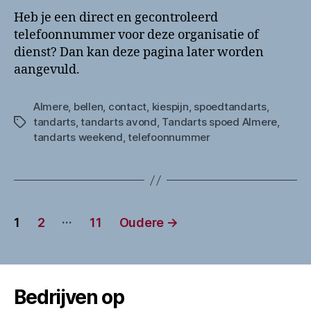
Heb je een direct en gecontroleerd
telefoonnummer voor deze organisatie of
dienst? Dan kan deze pagina later worden
aangevuld.
Almere
,
bellen
,
contact
,
kiespijn
,
spoedtandarts
,
tandarts
,
tandarts avond
,
Tandarts spoed Almere
,
Tags
tandarts weekend
,
telefoonnummer
Berichten
…
1
2
11
Oudere
→
paginering
Bedrijven op