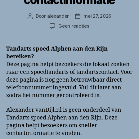
Door
alexander
mei 27, 2026
Berichtauteur
Berichtdatum
op
Geen reacties
Tandarts
spoed
Alphen
Tandarts spoed Alphen aan den Rijn
aan
bereiken?
den
Deze pagina helpt bezoekers die lokaal zoeken
Rijn
naar een spoedtandarts of tandartscontact. Voor
bellen?
deze pagina is nog geen betrouwbaar direct
Telefoonnummer
telefoonnummer ingevuld. Vul dit later aan
en
contactinformatie
zodra het nummer gecontroleerd is.
Alexander vanDijl.nl is geen onderdeel van
Tandarts spoed Alphen aan den Rijn. Deze
pagina helpt bezoekers om sneller
contactinformatie te vinden.