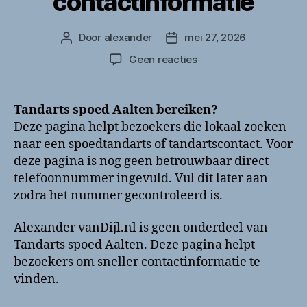
contactinformatie
Door
alexander
mei 27, 2026
Berichtauteur
Berichtdatum
op
Geen reacties
Tandarts
spoed
Aalten
Tandarts spoed Aalten bereiken?
bellen?
Deze pagina helpt bezoekers die lokaal zoeken
Telefoonnummer
naar een spoedtandarts of tandartscontact. Voor
en
deze pagina is nog geen betrouwbaar direct
contactinformatie
telefoonnummer ingevuld. Vul dit later aan
zodra het nummer gecontroleerd is.
Alexander vanDijl.nl is geen onderdeel van
Tandarts spoed Aalten. Deze pagina helpt
bezoekers om sneller contactinformatie te
vinden.