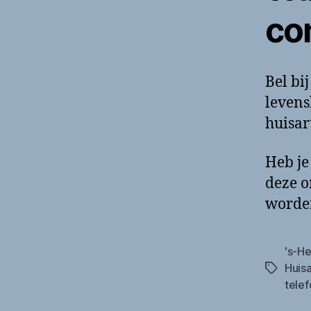
co
Bel bi
levens
huisar
Heb je
deze o
worde
's-H
Huis
Tags
tele