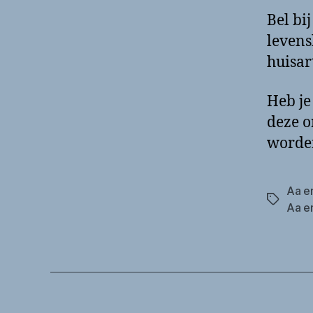
Bel bi
levens
huisar
Heb je
deze o
worde
Aa e
Tags
Aa e