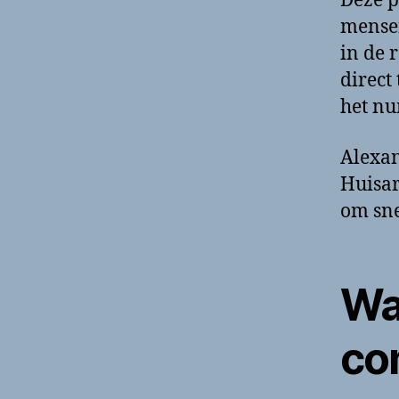
Deze p
mensen
in de 
direct
het nu
Alexan
Huisar
om sne
Wa
co