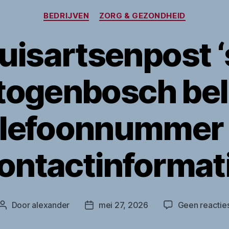
Categorieën
BEDRIJVEN
ZORG & GEZONDHEID
uisartsenpost ‘
togenbosch bel
lefoonnummer
ontactinformat
Door
alexander
mei 27, 2026
Geen reactie
Berichtauteur
Berichtdatum