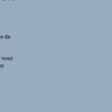
je de
r voor
er