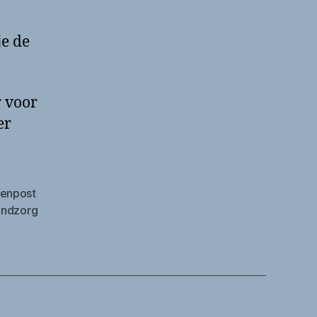
je de
r voor
er
senpost
ndzorg