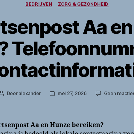
Categorieën
BEDRIJVEN
ZORG & GEZONDHEID
tsenpost Aa e
n? Telefoonnum
ontactinformat
Door
alexander
mei 27, 2026
Geen reactie
Berichtauteur
Berichtdatum
rtsenpost Aa en Hunze bereiken?