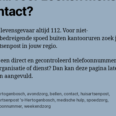
ntact?
j levensgevaar altijd 112. Voor niet-
bedreigende spoed buiten kantooruren zoek 
tsenpost in jouw regio.
 een direct en gecontroleerd telefoonnumme
rganisatie of dienst? Dan kan deze pagina lat
n aangevuld.
ertogenbosch
,
avondzorg
,
bellen
,
contact
,
huisartsenpost
,
artsenpost 's-Hertogenbosch
,
medische hulp
,
spoedzorg
,
foonnummer
,
weekendzorg