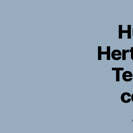
H
Her
Te
c