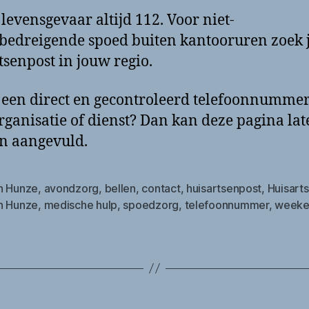
j levensgevaar altijd 112. Voor niet-
bedreigende spoed buiten kantooruren zoek 
tsenpost in jouw regio.
 een direct en gecontroleerd telefoonnumme
rganisatie of dienst? Dan kan deze pagina lat
n aangevuld.
n Hunze
,
avondzorg
,
bellen
,
contact
,
huisartsenpost
,
Huisart
n Hunze
,
medische hulp
,
spoedzorg
,
telefoonnummer
,
weeke