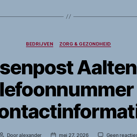
Categorieën
BEDRIJVEN
ZORG & GEZONDHEID
senpost Aalten
lefoonnummer
ontactinformat
Door
alexander
mei 27, 2026
Geen reactie
Berichtauteur
Berichtdatum