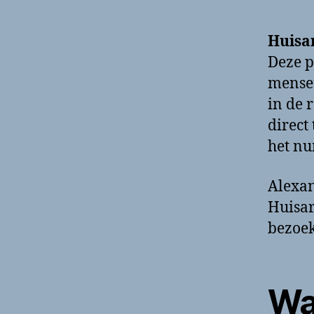
Huisa
Deze p
mensen
in de 
direct
het nu
Alexan
Huisar
bezoek
Wa