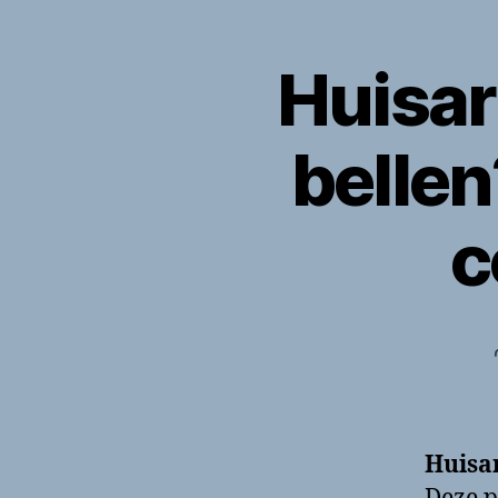
Huisar
belle
c
Huisa