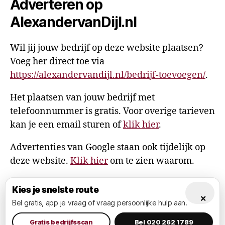
Adverteren op
AlexandervanDijl.nl
Wil jij jouw bedrijf op deze website plaatsen?
Voeg her direct toe via
https://alexandervandijl.nl/bedrijf-toevoegen/
.
Het plaatsen van jouw bedrijf met
telefoonnummer is gratis. Voor overige tarieven
kan je een email sturen of
klik hier
.
Advertenties van Google staan ook tijdelijk op
deze website.
Klik hier
om te zien waarom.
Kies je snelste route
×
Bel gratis, app je vraag of vraag persoonlijke hulp aan.
© 2026
AlexandervanDijl.nl
Omhoog
↑
Privacy Policy
Gratis bedrijfsscan
Bel 020 262 1789