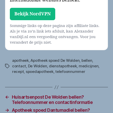
internationale websites bezoekt.
Bekijk NordVPN
Sommige links op deze pagina zijn affiliate links.
Als je via zo’n link iets afsluit, kan Alexander
vanDijl.nl een vergoeding ontvangen. Voor jou
verandert de prijs niet.
apotheek
,
Apotheek spoed De Wolden
,
bellen
,
contact
,
De Wolden
,
dienstapotheek
,
medicijnen
,
Tags
recept
,
spoedapotheek
,
telefoonnummer
←
Huisartsenpost De Wolden bellen?
Telefoonnummer en contactinformatie
→
Apotheek spoed Dantumadiel bellen?