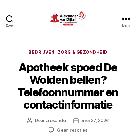
Zoek
Menu
AlexandervanDijl.nl
Categorieën
BEDRIJVEN
ZORG & GEZONDHEID
Apotheek spoed De
Wolden bellen?
Telefoonnummer en
contactinformatie
Door
alexander
mei 27, 2026
Berichtauteur
Berichtdatum
op
Geen reacties