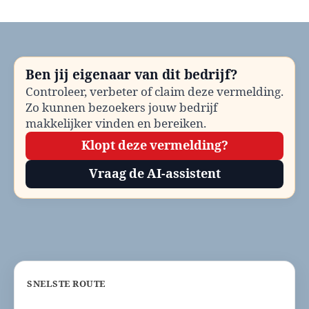
Apotheek
spoed
De
Wolden
bellen?
Ben jij eigenaar van dit bedrijf?
Telefoonnummer
Controleer, verbeter of claim deze vermelding.
en
Zo kunnen bezoekers jouw bedrijf
contactinformatie
makkelijker vinden en bereiken.
Klopt deze vermelding?
Vraag de AI-assistent
SNELSTE ROUTE