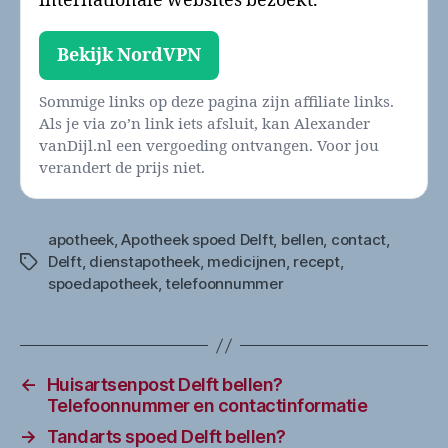
internationale websites bezoekt.
Bekijk NordVPN
Sommige links op deze pagina zijn affiliate links.
Als je via zo’n link iets afsluit, kan Alexander
vanDijl.nl een vergoeding ontvangen. Voor jou
verandert de prijs niet.
apotheek
,
Apotheek spoed Delft
,
bellen
,
contact
,
Delft
,
dienstapotheek
,
medicijnen
,
recept
,
Tags
spoedapotheek
,
telefoonnummer
←
Huisartsenpost Delft bellen?
Telefoonnummer en contactinformatie
→
Tandarts spoed Delft bellen?