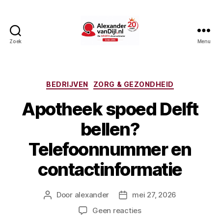
Zoek
Menu
AlexandervanDijl.nl
Categorieën
BEDRIJVEN
ZORG & GEZONDHEID
Apotheek spoed Delft
bellen?
Telefoonnummer en
contactinformatie
Door
alexander
mei 27, 2026
Berichtauteur
Berichtdatum
op
Geen reacties