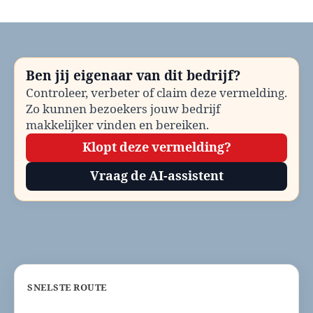
Apotheek
spoed
Delft
bellen?
Telefoonnummer
Ben jij eigenaar van dit bedrijf?
en
Controleer, verbeter of claim deze vermelding.
contactinformatie
Zo kunnen bezoekers jouw bedrijf
makkelijker vinden en bereiken.
Klopt deze vermelding?
Vraag de AI-assistent
SNELSTE ROUTE