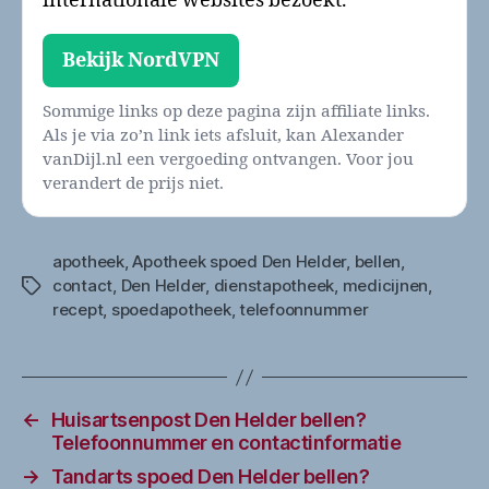
internationale websites bezoekt.
Bekijk NordVPN
Sommige links op deze pagina zijn affiliate links.
Als je via zo’n link iets afsluit, kan Alexander
vanDijl.nl een vergoeding ontvangen. Voor jou
verandert de prijs niet.
apotheek
,
Apotheek spoed Den Helder
,
bellen
,
contact
,
Den Helder
,
dienstapotheek
,
medicijnen
,
Tags
recept
,
spoedapotheek
,
telefoonnummer
←
Huisartsenpost Den Helder bellen?
Telefoonnummer en contactinformatie
→
Tandarts spoed Den Helder bellen?