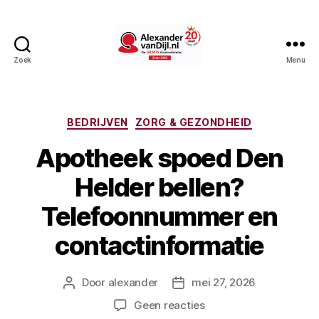
Zoek
Menu
AlexandervanDijl.nl
Categorieën
BEDRIJVEN
ZORG & GEZONDHEID
Apotheek spoed Den
Helder bellen?
Telefoonnummer en
contactinformatie
Door
alexander
mei 27, 2026
Berichtauteur
Berichtdatum
op
Geen reacties