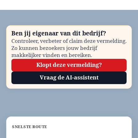
Apotheek
spoed
Den
Helder
bellen?
Ben jij eigenaar van dit bedrijf?
Telefoonnummer
Controleer, verbeter of claim deze vermelding.
en
Zo kunnen bezoekers jouw bedrijf
contactinformatie
makkelijker vinden en bereiken.
Klopt deze vermelding?
Vraag de AI-assistent
SNELSTE ROUTE