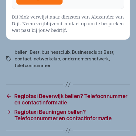
Dit blok verwijst naar diensten van Alexander van
Dijl. Neem vrijblijvend contact op om te bespreken
wat past bij jouw bedrijf.
bellen
,
Best
,
businessclub
,
Businessclubs Best
,
contact
,
netwerkclub
,
ondernemersnetwerk
,
Tags
telefoonnummer
←
Regiotaxi Beverwijk bellen? Telefoonnummer
en contactinformatie
→
Regiotaxi Beuningen bellen?
Telefoonnummer en contactinformatie