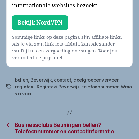
internationale websites bezoekt.
Bekijk NordVPN
Sommige links op deze pagina zijn affiliate links.
Als je via zo’n link iets afsluit, kan Alexander
vanDijl.nl een vergoeding ontvangen. Voor jou
verandert de prijs niet.
bellen
,
Beverwijk
,
contact
,
doelgroepenvervoer
,
regiotaxi
,
Regiotaxi Beverwijk
,
telefoonnummer
,
Wmo
Tags
vervoer
←
Businessclubs Beuningen bellen?
Telefoonnummer en contactinformatie