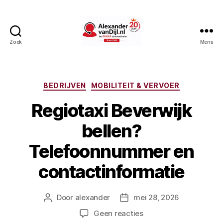
Zoek
Menu
AlexandervanDijl.nl
Categorieën
BEDRIJVEN
MOBILITEIT & VERVOER
Regiotaxi Beverwijk
bellen?
Telefoonnummer en
contactinformatie
Door
alexander
mei 28, 2026
Berichtauteur
Berichtdatum
op
Geen reacties