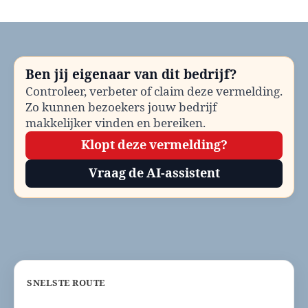
Regiotaxi
Beverwijk
bellen?
Telefoonnummer
en
Ben jij eigenaar van dit bedrijf?
contactinformatie
Controleer, verbeter of claim deze vermelding.
Zo kunnen bezoekers jouw bedrijf
makkelijker vinden en bereiken.
Klopt deze vermelding?
Vraag de AI-assistent
SNELSTE ROUTE