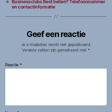
→
Businessclubs Best bellen? Telefoonnummer
en contactinformatie
Geef een reactie
Je e-mailadres wordt niet gepubliceerd.
Vereiste velden zijn gemarkeerd met
*
Reactie
*