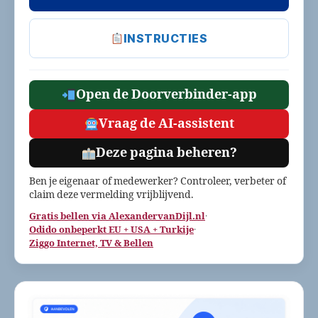
INSTRUCTIES
Open de Doorverbinder-app
Vraag de AI-assistent
Deze pagina beheren?
Ben je eigenaar of medewerker? Controleer, verbeter of
claim deze vermelding vrijblijvend.
Gratis bellen via AlexandervanDijl.nl
·
Odido onbeperkt EU + USA + Turkije
·
Ziggo Internet, TV & Bellen