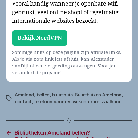
Vooral handig wanneer je openbare wifi
gebruikt, veel online shopt of regelmatig
internationale websites bezoekt.
Bekijk NordVPN
Sommige links op deze pagina zijn affiliate links.
Als je via zo’n link iets afsluit, kan Alexander
vanDijl.nl een vergoeding ontvangen. Voor jou
verandert de prijs niet.
Ameland
,
bellen
,
buurthuis
,
Buurthuizen Ameland
,
Tags
contact
,
telefoonnummer
,
wijkcentrum
,
zaalhuur
←
Bibliotheken Ameland bellen?