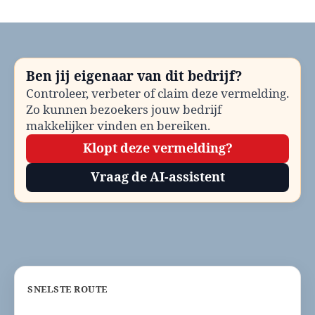
Buurthuizen
Ameland
bellen?
Telefoonnummer
en
Ben jij eigenaar van dit bedrijf?
contactinformatie
Controleer, verbeter of claim deze vermelding.
Zo kunnen bezoekers jouw bedrijf
makkelijker vinden en bereiken.
Klopt deze vermelding?
Vraag de AI-assistent
SNELSTE ROUTE