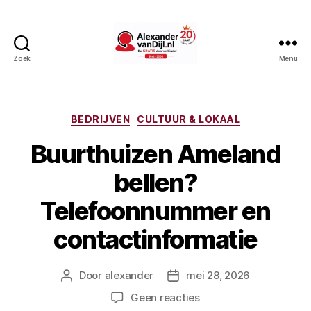
Zoek
Menu
AlexandervanDijl.nl
Categorieën
BEDRIJVEN
CULTUUR & LOKAAL
Buurthuizen Ameland
bellen?
Telefoonnummer en
contactinformatie
Door
alexander
mei 28, 2026
Berichtauteur
Berichtdatum
op
Geen reacties