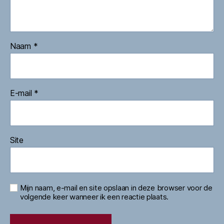
Naam
*
E-mail
*
Site
Mijn naam, e-mail en site opslaan in deze browser voor de
volgende keer wanneer ik een reactie plaats.