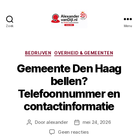
Zoek
Menu
AlexandervanDijl.nl
Categorieën
BEDRIJVEN
OVERHEID & GEMEENTEN
Gemeente Den Haag
bellen?
Telefoonnummer en
contactinformatie
Door
alexander
mei 24, 2026
Berichtauteur
Berichtdatum
op
Geen reacties