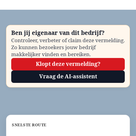
Gemeente
Den
Haag
bellen?
Telefoonnummer
Ben jij eigenaar van dit bedrijf?
en
Controleer, verbeter of claim deze vermelding.
contactinformatie
Zo kunnen bezoekers jouw bedrijf
makkelijker vinden en bereiken.
Klopt deze vermelding?
Vraag de AI-assistent
SNELSTE ROUTE