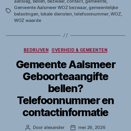
aanslag
,
bellen
,
bezwaar
,
contact
,
gemeente
,
Gemeente Aalsmeer WOZ bezwaar
,
gemeentelijke
Tags
belastingen
,
lokale diensten
,
telefoonnummer
,
WOZ
,
WOZ waarde
Categorieën
BEDRIJVEN
OVERHEID & GEMEENTEN
Gemeente Aalsmeer
Geboorteaangifte
bellen?
Telefoonnummer en
contactinformatie
Door
alexander
mei 26, 2026
Berichtauteur
Berichtdatum