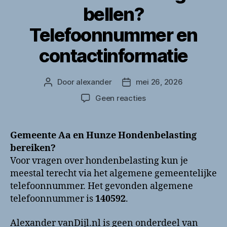
bellen?
Telefoonnummer en
contactinformatie
Door
alexander
mei 26, 2026
Berichtauteur
Berichtdatum
op
Geen reacties
Gemeente
Aa
en
Gemeente Aa en Hunze Hondenbelasting
Hunze
bereiken?
Hondenbelasting
Voor vragen over hondenbelasting kun je
bellen?
meestal terecht via het algemene gemeentelijke
Telefoonnummer
telefoonnummer. Het gevonden algemene
en
telefoonnummer is
140592
.
contactinformatie
Alexander vanDijl.nl is geen onderdeel van