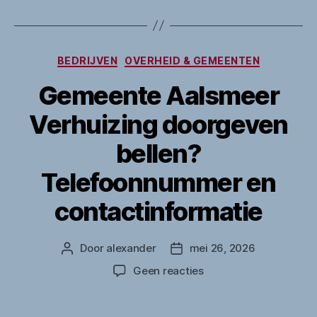
Categorieën
BEDRIJVEN
OVERHEID & GEMEENTEN
Gemeente Aalsmeer
Verhuizing doorgeven
bellen?
Telefoonnummer en
contactinformatie
Door
alexander
mei 26, 2026
Berichtauteur
Berichtdatum
op
Geen reacties
Gemeente
Aalsmeer
Verhuizing