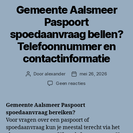
Gemeente Aalsmeer
Paspoort
spoedaanvraag bellen?
Telefoonnummer en
contactinformatie
Door
alexander
mei 26, 2026
Berichtauteur
Berichtdatum
op
Geen reacties
Gemeente
Aalsmeer
Paspoort
Gemeente Aalsmeer Paspoort
spoedaanvraag
spoedaanvraag bereiken?
bellen?
Voor vragen over een paspoort of
Telefoonnummer
spoedaanvraag kun je meestal terecht via het
en