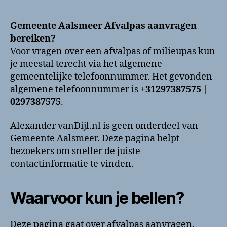
Aalsmeer
Afvalpas
Gemeente Aalsmeer Afvalpas aanvragen
aanvragen
bereiken?
bellen?
Voor vragen over een afvalpas of milieupas kun
Telefoonnummer
je meestal terecht via het algemene
en
gemeentelijke telefoonnummer. Het gevonden
contactinformatie
algemene telefoonnummer is
+31297387575 |
0297387575
.
Alexander vanDijl.nl is geen onderdeel van
Gemeente Aalsmeer. Deze pagina helpt
bezoekers om sneller de juiste
contactinformatie te vinden.
Waarvoor kun je bellen?
Deze pagina gaat over afvalpas aanvragen,