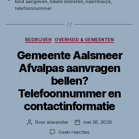
kind aangeven
,
lokale diensten
,
naamkeuze
,
telefoonnummer
Categorieën
BEDRIJVEN
OVERHEID & GEMEENTEN
Gemeente Aalsmeer
Afvalpas aanvragen
bellen?
Telefoonnummer en
contactinformatie
Door
alexander
mei 26, 2026
Berichtauteur
Berichtdatum
op
Geen reacties
Gemeente