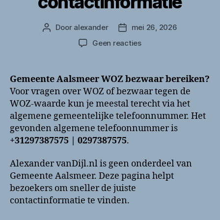
contactinformatie
Door
alexander
mei 26, 2026
Berichtauteur
Berichtdatum
op
Geen reacties
Gemeente
Aalsmeer
WOZ
Gemeente Aalsmeer WOZ bezwaar bereiken?
bezwaar
Voor vragen over WOZ of bezwaar tegen de
bellen?
WOZ-waarde kun je meestal terecht via het
Telefoonnummer
algemene gemeentelijke telefoonnummer. Het
en
gevonden algemene telefoonnummer is
contactinformatie
+31297387575 | 0297387575
.
Alexander vanDijl.nl is geen onderdeel van
Gemeente Aalsmeer. Deze pagina helpt
bezoekers om sneller de juiste
contactinformatie te vinden.