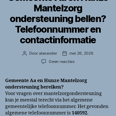
Mantelzorg
ondersteuning bellen?
Telefoonnummer en
contactinformatie
Door
alexander
mei 26, 2026
Berichtauteur
Berichtdatum
op
Geen reacties
Gemeente
Aa
en
Gemeente Aa en Hunze Mantelzorg
Hunze
ondersteuning bereiken?
Mantelzorg
Voor vragen over mantelzorgondersteuning
ondersteuning
kun je meestal terecht via het algemene
bellen?
gemeentelijke telefoonnummer. Het gevonden
Telefoonnummer
algemene telefoonnummer is
140592
en
.