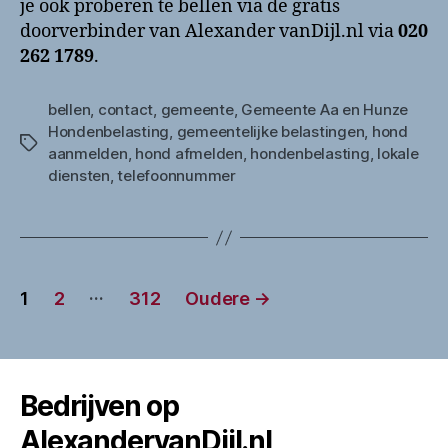
je ook proberen te bellen via de gratis
doorverbinder van Alexander vanDijl.nl via
020
262 1789
.
bellen
,
contact
,
gemeente
,
Gemeente Aa en Hunze
Hondenbelasting
,
gemeentelijke belastingen
,
hond
Tags
aanmelden
,
hond afmelden
,
hondenbelasting
,
lokale
diensten
,
telefoonnummer
Berichten
…
1
2
312
Oudere
→
paginering
Bedrijven op
AlexandervanDijl.nl