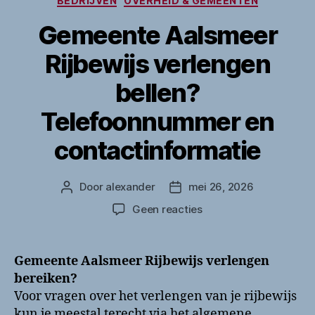
BEDRIJVEN
OVERHEID & GEMEENTEN
Gemeente Aalsmeer
Rijbewijs verlengen
bellen?
Telefoonnummer en
contactinformatie
Door
alexander
mei 26, 2026
Berichtauteur
Berichtdatum
op
Geen reacties
Gemeente
Aalsmeer
Rijbewijs
Gemeente Aalsmeer Rijbewijs verlengen
verlengen
bereiken?
bellen?
Voor vragen over het verlengen van je rijbewijs
Telefoonnummer
kun je meestal terecht via het algemene