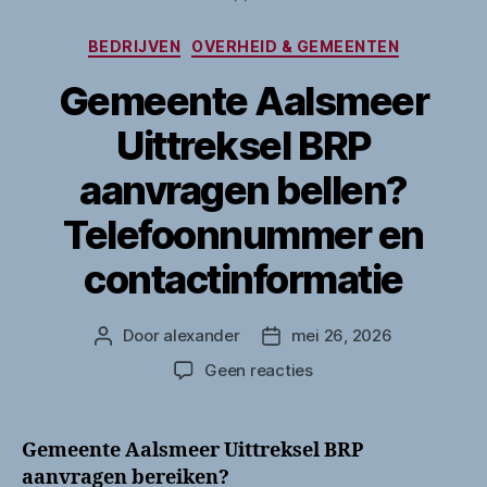
Categorieën
BEDRIJVEN
OVERHEID & GEMEENTEN
Gemeente Aalsmeer
Uittreksel BRP
aanvragen bellen?
Telefoonnummer en
contactinformatie
Door
alexander
mei 26, 2026
Berichtauteur
Berichtdatum
op
Geen reacties
Gemeente
Aalsmeer
Uittreksel
Gemeente Aalsmeer Uittreksel BRP
BRP
aanvragen bereiken?