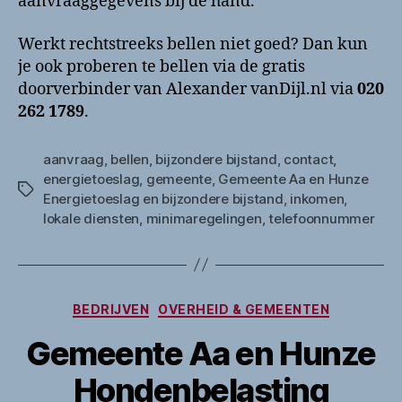
aanvraaggegevens bij de hand.
Werkt rechtstreeks bellen niet goed? Dan kun
je ook proberen te bellen via de gratis
doorverbinder van Alexander vanDijl.nl via
020
262 1789
.
aanvraag
,
bellen
,
bijzondere bijstand
,
contact
,
energietoeslag
,
gemeente
,
Gemeente Aa en Hunze
Tags
Energietoeslag en bijzondere bijstand
,
inkomen
,
lokale diensten
,
minimaregelingen
,
telefoonnummer
Categorieën
BEDRIJVEN
OVERHEID & GEMEENTEN
Gemeente Aa en Hunze
Hondenbelasting