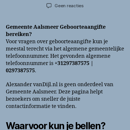
op
Geen reacties
Gemeente
Aalsmeer
Geboorteaangifte
Gemeente Aalsmeer Geboorteaangifte
bellen?
bereiken?
Telefoonnummer
Voor vragen over geboorteaangifte kun je
en
meestal terecht via het algemene gemeentelijke
contactinformatie
telefoonnummer. Het gevonden algemene
telefoonnummer is
+31297387575 |
0297387575
.
Alexander vanDijl.nl is geen onderdeel van
Gemeente Aalsmeer. Deze pagina helpt
bezoekers om sneller de juiste
contactinformatie te vinden.
Waarvoor kun je bellen?