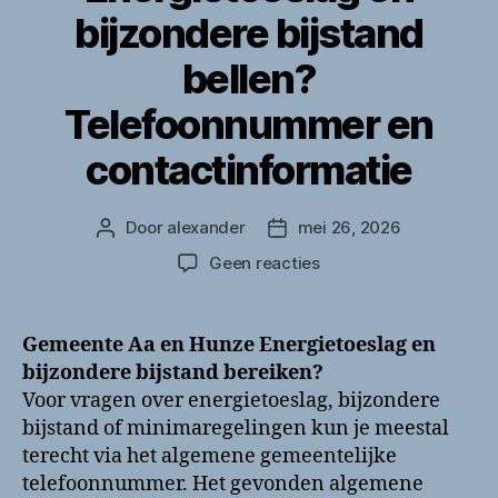
bijzondere bijstand
bellen?
Telefoonnummer en
contactinformatie
Door
alexander
mei 26, 2026
Berichtauteur
Berichtdatum
op
Geen reacties
Gemeente
Aa
en
Gemeente Aa en Hunze Energietoeslag en
Hunze
bijzondere bijstand bereiken?
Energietoeslag
Voor vragen over energietoeslag, bijzondere
en
bijstand of minimaregelingen kun je meestal
bijzondere
terecht via het algemene gemeentelijke
bijstand
telefoonnummer. Het gevonden algemene
bellen?