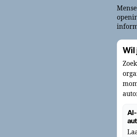
Mense
openin
inform
Wil
Zoek
orga
mome
auto
AI-
aut
Laa