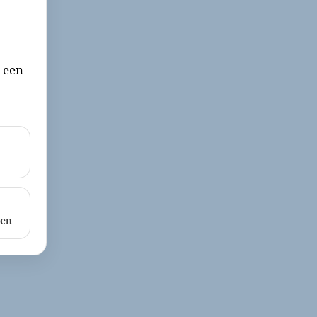
r een
ken