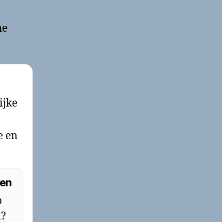
he
ijke
e en
men
p
l?