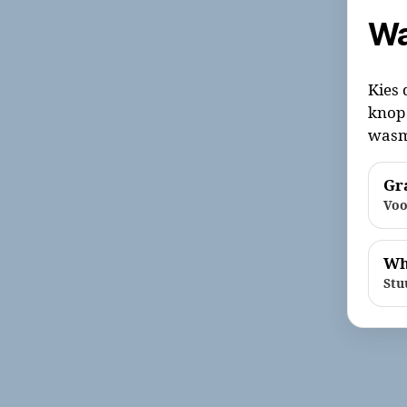
Wa
Kies 
knop 
wasm
Gra
Voo
Wh
Stu