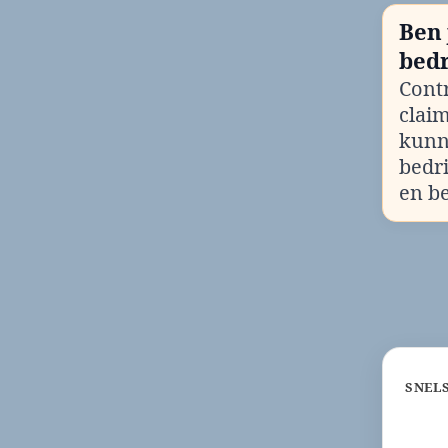
Ben 
bedr
Contr
clai
kunn
bedr
en b
SNEL