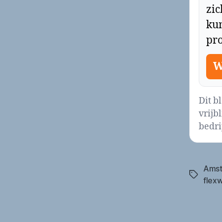
zi
ku
pro
W
Dit b
vrijb
bedrij
Amst
Tags
flex