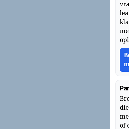
vr
le
kla
met
opl
B
m
Pa
Bre
die
met
of 