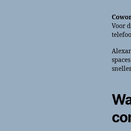
Cowor
Voor d
telef
Alexan
spaces
snelle
Wa
co