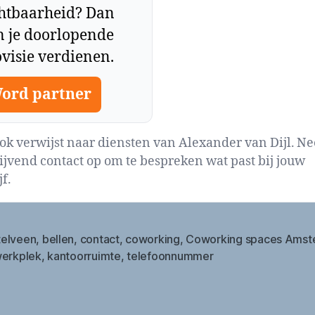
chtbaarheid? Dan
n je doorlopende
visie verdienen.
ord partner
lok verwijst naar diensten van Alexander van Dijl. N
lijvend contact op om te bespreken wat past bij jouw
f.
elveen
,
bellen
,
contact
,
coworking
,
Coworking spaces Amst
werkplek
,
kantoorruimte
,
telefoonnummer