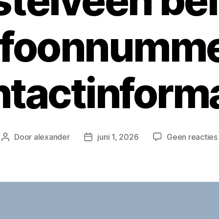
telveen bel
efoonnumme
tactinform
Door
alexander
juni 1, 2026
Geen reacties
Berichtauteur
Berichtdatum