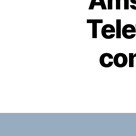
Ams
Tel
con