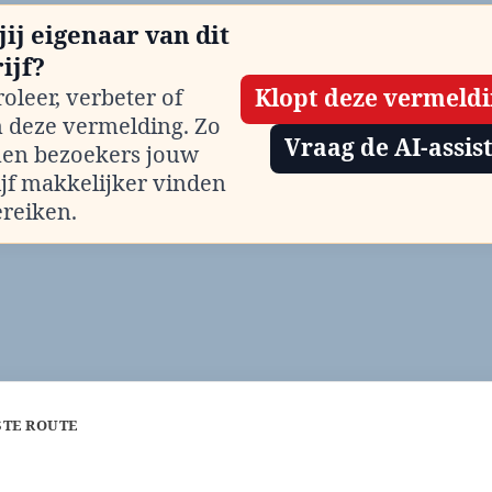
jij eigenaar van dit
ijf?
oleer, verbeter of
Klopt deze vermeld
m deze vermelding. Zo
Vraag de AI-assis
en bezoekers jouw
ijf makkelijker vinden
ereiken.
STE ROUTE