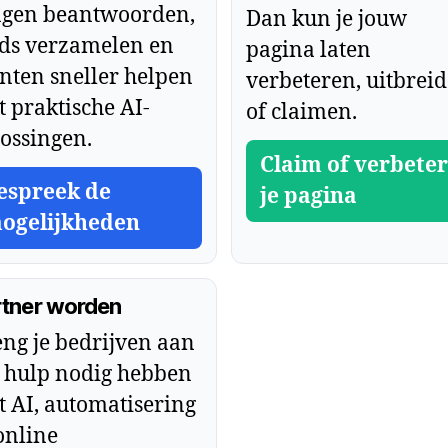
agen beantwoorden,
Dan kun je jouw
ads verzamelen en
pagina laten
nten sneller helpen
verbeteren, uitbrei
 praktische AI-
of claimen.
ossingen.
Claim of verbeter
espreek de
je pagina
ogelijkheden
rtner worden
ng je bedrijven aan
 hulp nodig hebben
 AI, automatisering
online