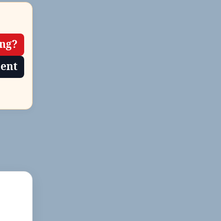
ing?
tent