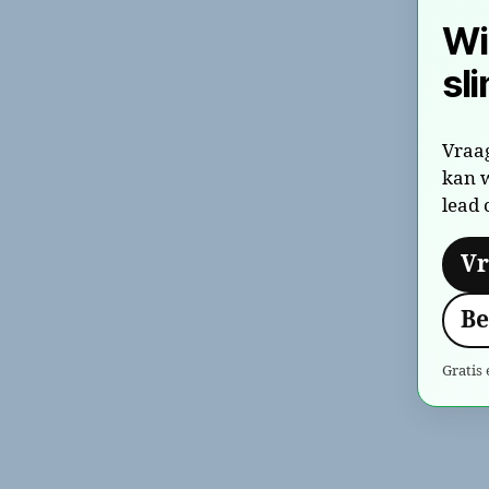
Wi
sl
Vraag
kan w
lead 
Vr
Be
Gratis 