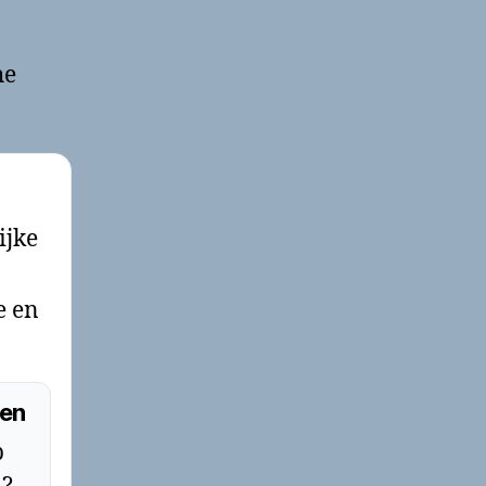
he
ijke
e en
men
p