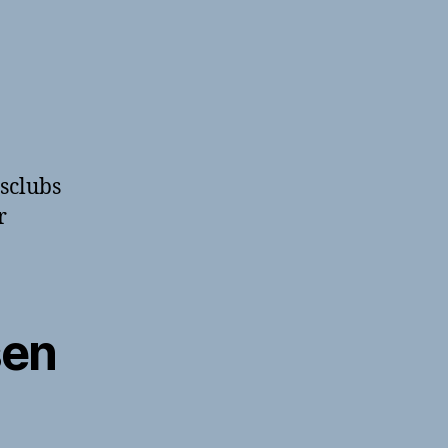
sclubs
r
sen