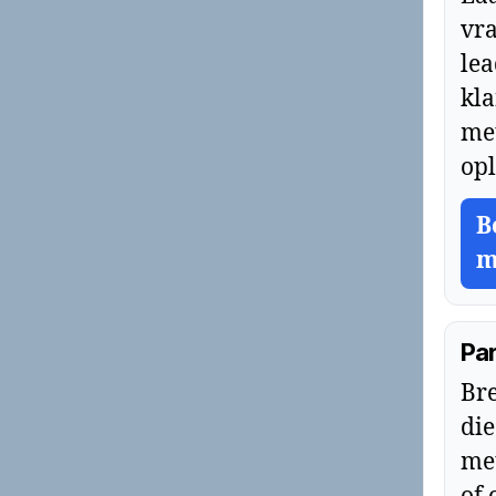
vr
le
kla
met
opl
B
m
Pa
Bre
die
met