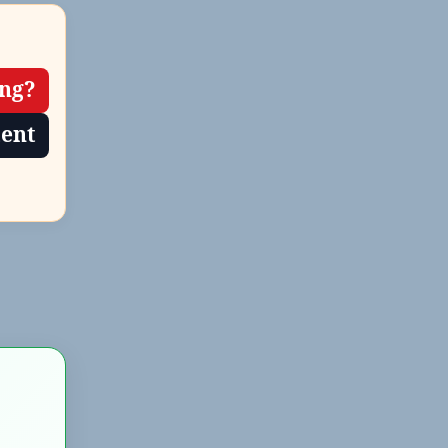
ing?
tent