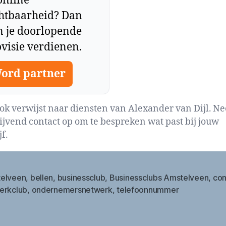
online
chtbaarheid? Dan
n je doorlopende
visie verdienen.
ord partner
lok verwijst naar diensten van Alexander van Dijl. N
lijvend contact op om te bespreken wat past bij jouw
f.
elveen
,
bellen
,
businessclub
,
Businessclubs Amstelveen
,
con
erkclub
,
ondernemersnetwerk
,
telefoonnummer