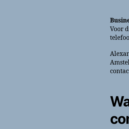
Busin
Voor d
telef
Alexan
Amstel
contac
Wa
co