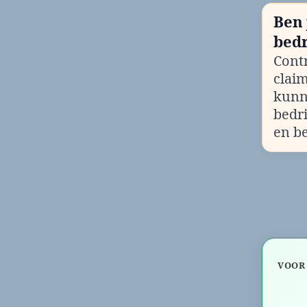
Ben 
bedr
Contr
clai
kunn
bedr
en b
VOOR