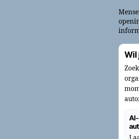
Mense
openin
inform
Wil
Zoek
orga
mome
auto
AI-
aut
Laa