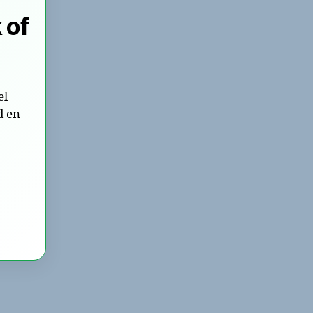
 of
el
d en