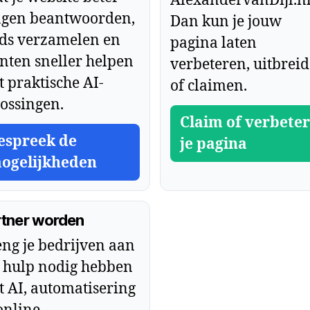
AlexandervanDijl.n
agen beantwoorden,
Dan kun je jouw
ads verzamelen en
pagina laten
nten sneller helpen
verbeteren, uitbrei
 praktische AI-
of claimen.
ossingen.
Claim of verbeter
espreek de
je pagina
ogelijkheden
rtner worden
ng je bedrijven aan
 hulp nodig hebben
 AI, automatisering