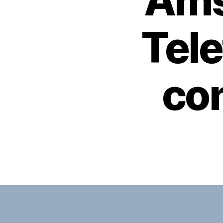
Ams
Tel
con