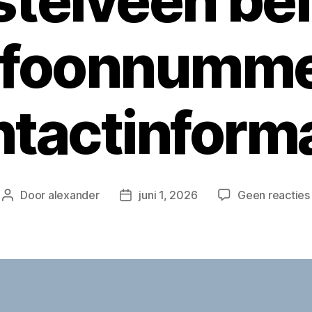
telveen bel
efoonnumme
tactinform
Door
alexander
juni 1, 2026
Geen reacties
Berichtauteur
Berichtdatum