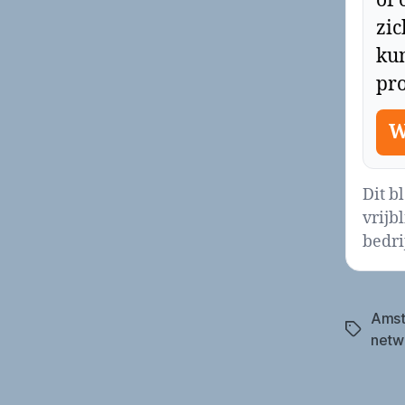
of 
zi
ku
pro
W
Dit b
vrijb
bedrij
Amst
Tags
netw