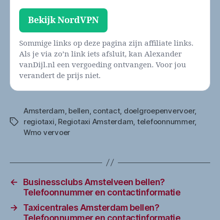
Bekijk NordVPN
Sommige links op deze pagina zijn affiliate links.
Als je via zo’n link iets afsluit, kan Alexander
vanDijl.nl een vergoeding ontvangen. Voor jou
verandert de prijs niet.
Amsterdam
,
bellen
,
contact
,
doelgroepenvervoer
,
regiotaxi
,
Regiotaxi Amsterdam
,
telefoonnummer
,
Tags
Wmo vervoer
←
Businessclubs Amstelveen bellen?
Telefoonnummer en contactinformatie
→
Taxicentrales Amsterdam bellen?
Telefoonnummer en contactinformatie