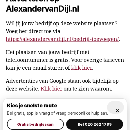
AlexandervanDijl.nl
Wil jij jouw bedrijf op deze website plaatsen?
Voeg her direct toe via
https://alexandervandijl.nl/bedrijf-toevoegen/
.
Het plaatsen van jouw bedrijf met
telefoonnummer is gratis. Voor overige tarieven
kan je een email sturen of
klik hier
.
Advertenties van Google staan ook tijdelijk op
deze website.
Klik hier
om te zien waarom.
Kies je snelste route
×
Bel gratis, app je vraag of vraag persoonlijke hulp aan.
© 2026
AlexandervanDijl.nl
Omhoog
↑
Privacy Policy
Gratis bedrijfsscan
Bel 020 262 1789