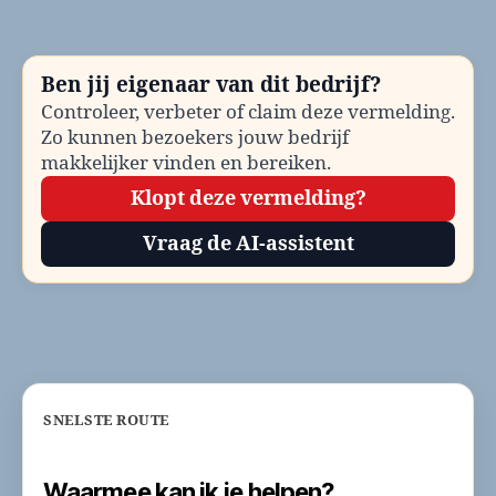
be
Te
en
Ben jij eigenaar van dit bedrijf?
co
Controleer, verbeter of claim deze vermelding.
Zo kunnen bezoekers jouw bedrijf
makkelijker vinden en bereiken.
Klopt deze vermelding?
Vraag de AI-assistent
SNELSTE ROUTE
Waarmee kan ik je helpen?