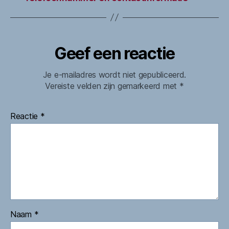
Geef een reactie
Je e-mailadres wordt niet gepubliceerd.
Vereiste velden zijn gemarkeerd met
*
Reactie
*
Naam
*