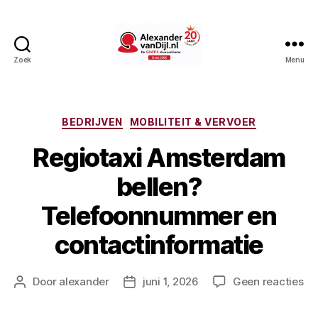
Zoek
Menu
AlexandervanDijl.nl
Categorieën
BEDRIJVEN
MOBILITEIT & VERVOER
Regiotaxi Amsterdam
bellen?
Telefoonnummer en
contactinformatie
op
Door
alexander
juni 1, 2026
Geen reacties
Berichtauteur
Berichtdatum
Re
Am