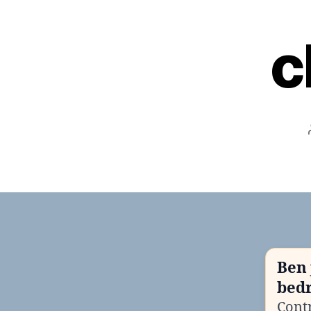
c
Ben 
bedr
Contr