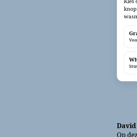
Kies 
knop 
wasm
Gra
Voo
Wh
Stu
David
Op dez