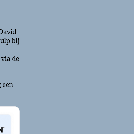
 David
ulp bij
 via de
g een