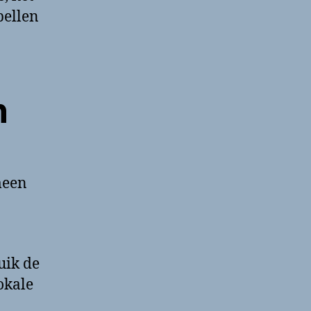
bellen
n
meen
uik de
lokale