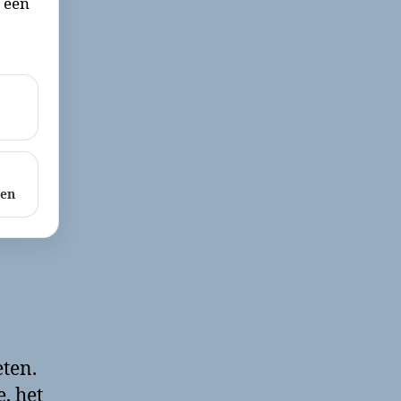
r een
ken
eten.
, het