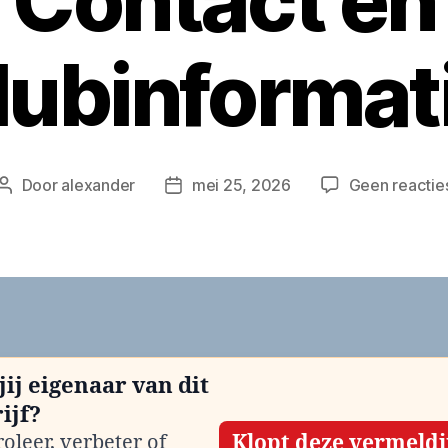
Contact en
lubinformat
Door
alexander
mei 25, 2026
Geen reactie
Berichtauteur
Berichtdatum
jij eigenaar van dit
ijf?
oleer, verbeter of
Klopt deze vermeld