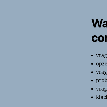
Wa
co
vrag
opze
vrag
prob
vrag
klac