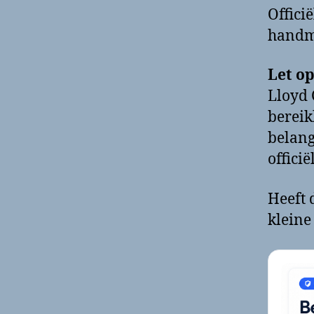
Offici
handma
Let op
Lloyd 
bereik
belang
offici
Heeft 
kleine