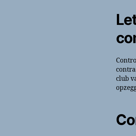
Let
co
Contro
contra
club 
opzegg
Co