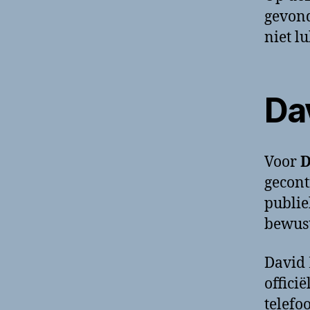
gevond
niet lu
Dav
Voor
D
gecont
publi
bewust
David 
offici
telef