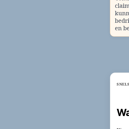
clai
kunn
bedr
en b
SNEL
Wa