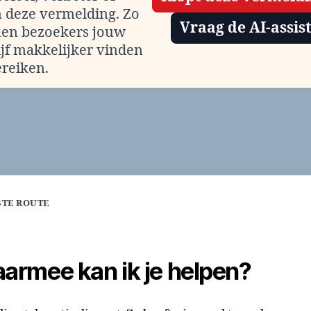
m deze vermelding. Zo
Vraag de AI-assis
en bezoekers jouw
ijf makkelijker vinden
ereiken.
STE ROUTE
armee kan ik je helpen?