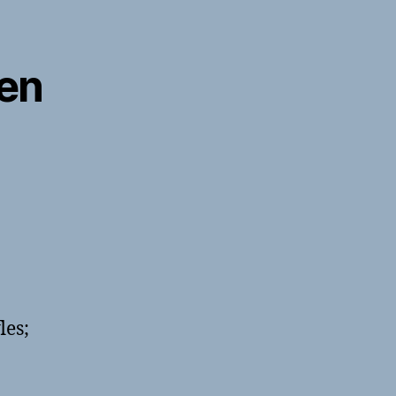
en
les;