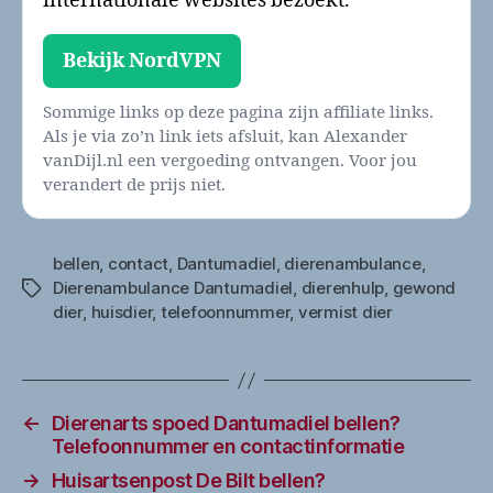
internationale websites bezoekt.
Bekijk NordVPN
Sommige links op deze pagina zijn affiliate links.
Als je via zo’n link iets afsluit, kan Alexander
vanDijl.nl een vergoeding ontvangen. Voor jou
verandert de prijs niet.
bellen
,
contact
,
Dantumadiel
,
dierenambulance
,
Dierenambulance Dantumadiel
,
dierenhulp
,
gewond
Tags
dier
,
huisdier
,
telefoonnummer
,
vermist dier
←
Dierenarts spoed Dantumadiel bellen?
Telefoonnummer en contactinformatie
→
Huisartsenpost De Bilt bellen?