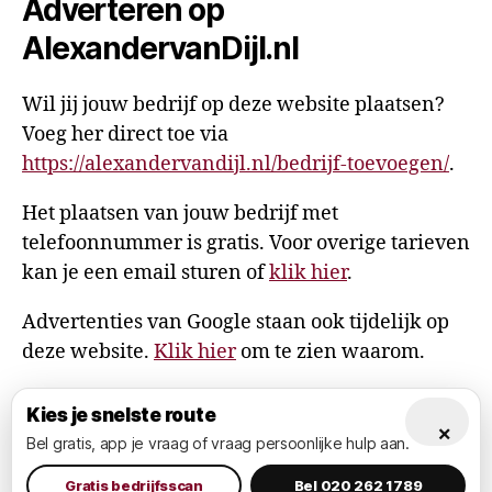
Adverteren op
AlexandervanDijl.nl
Wil jij jouw bedrijf op deze website plaatsen?
Voeg her direct toe via
https://alexandervandijl.nl/bedrijf-toevoegen/
.
Het plaatsen van jouw bedrijf met
telefoonnummer is gratis. Voor overige tarieven
kan je een email sturen of
klik hier
.
Advertenties van Google staan ook tijdelijk op
deze website.
Klik hier
om te zien waarom.
Kies je snelste route
×
Bel gratis, app je vraag of vraag persoonlijke hulp aan.
© 2026
AlexandervanDijl.nl
Omhoog
↑
Privacy Policy
Gratis bedrijfsscan
Bel 020 262 1789