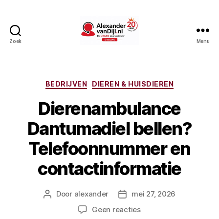
Zoek
Menu
AlexandervanDijl.nl
Categorieën
BEDRIJVEN
DIEREN & HUISDIEREN
Dierenambulance
Dantumadiel bellen?
Telefoonnummer en
contactinformatie
Door
alexander
mei 27, 2026
Berichtauteur
Berichtdatum
op
Geen reacties